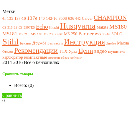
Метки
CHAMPION
137e
135
137-16
140
142-16
350S
636
Carver
61
642
Husqvarna
Echo
MS180
Makita
CS-310 ES
CS-350TES
Hitachi
Partner
MS181
MS 250
SOLO
MS230
MS 210
MS 230 C-BE
RSG 38-16
Stihl
Инструкция
Масла
Дружба
Бензин
Запчасти
Ликбез
Рекомендации
Цепи
видео
ТТХ
Урал
глушитель
Отзывы
компактные
карбюратор
новости
обзор
рейтинг
2014-2016 Все о бензопилах
Сравнить товары
Всего: (
0
)
Сравнить
0