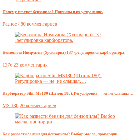
Почему глохнет бензопила? Причины и их устранение.
Разное
480 комментариев
Бензопила Husqvarna (Хускварна) 137 -регулировка карбюратора.
137e
23 комментария
Карбюратор Sthil MS180 (Штиль 180). Регулировка — не, не слышал….
MS 180
20 комментариев
Как развести бензин для бензопилы? Выбор масла, пропорции