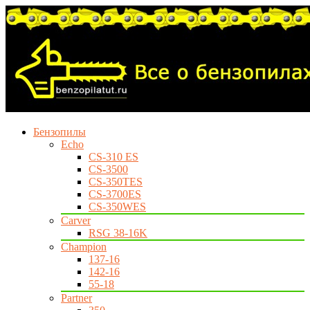
Бензопилы
Echo
CS-310 ES
CS-3500
CS-350TES
CS-3700ES
CS-350WES
Carver
RSG 38-16K
Champion
137-16
142-16
55-18
Partner