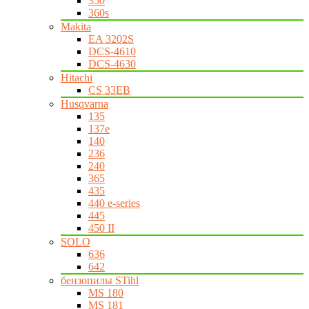
350
360s
Makita
EA 3202S
DCS-4610
DCS-4630
Hitachi
CS 33EB
Husqvarna
135
137e
140
236
240
365
435
440 e-series
445
450 II
SOLO
636
642
бензопилы STihl
MS 180
MS 181