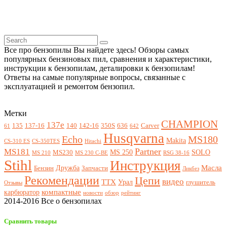
Все про бензопилы Вы найдете здесь! Обзоры самых
популярных бензиновых пил, сравнения и характеристики,
инструкции к бензопилам, деталировки к бензопилам!
Ответы на самые популярные вопросы, связанные с
эксплуатацией и ремонтом бензопил.
Метки
CHAMPION
137e
135
137-16
140
142-16
350S
636
Carver
61
642
Husqvarna
Echo
MS180
Makita
CS-310 ES
CS-350TES
Hitachi
Partner
MS181
MS 250
SOLO
MS230
MS 210
MS 230 C-BE
RSG 38-16
Stihl
Инструкция
Масла
Дружба
Бензин
Запчасти
Ликбез
Рекомендации
Цепи
видео
ТТХ
Урал
глушитель
Отзывы
компактные
карбюратор
новости
обзор
рейтинг
2014-2016 Все о бензопилах
Сравнить товары