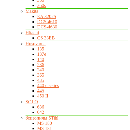
350
360s
Makita
EA 3202S
DCS-4610
DCS-4630
Hitachi
CS 33EB
Husqvarna
135
137e
140
236
240
365
435
440 e-series
445
450 II
SOLO
636
642
бензопилы STihl
MS 180
MS 181