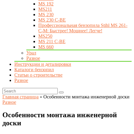
MS 192
MS211
MS 230
MS 230 C-BE
Профессиональная бензопила Stihl MS 261-
C-M: Быстрее! Мощнее! Легче!
MS250
MS 211 C-BE
MS 660
Урал
Разное
Инструкции и деталировки
Каталоги бензопил
Статьи о строительстве
Разное
Главная страница
»
Особенности монтажа инженерной доски
Разное
Особенности монтажа инженерной
доски