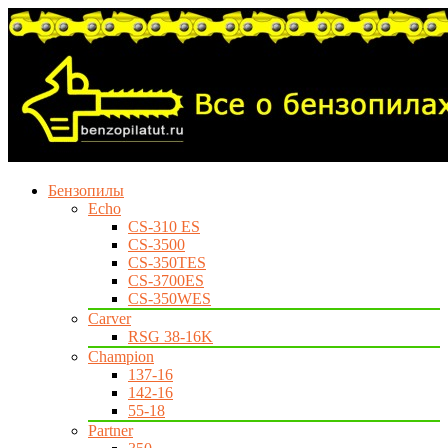
Бензопилы
Echo
CS-310 ES
CS-3500
CS-350TES
CS-3700ES
CS-350WES
Carver
RSG 38-16K
Champion
137-16
142-16
55-18
Partner