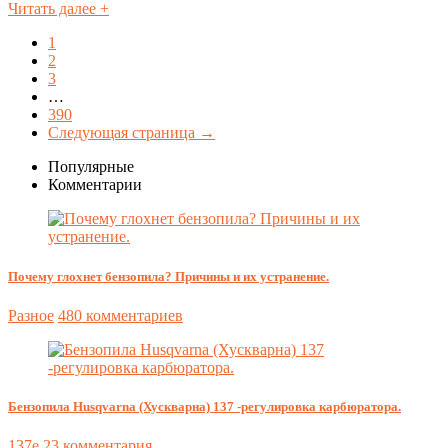
Читать далее +
1
2
3
…
390
Следующая страница →
Популярные
Комментарии
Почему глохнет бензопила? Причины и их устранение.
Разное
480 комментариев
Бензопила Husqvarna (Хускварна) 137 -регулировка карбюратора.
137e
23 комментария