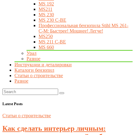
MS 192
MS211
MS 230
MS 230 C-BE
Профессиональная бензопила Stihl MS 261-
C-M: Быстрее! Мощнее! Легче!
MS250
MS 211 C-BE
MS 660
Урал
Разное
Инструкции и деталировки
Каталоги бензопил
Статьи о строительстве
Разное
Latest Posts
Статьи о строительстве
Как сделать интерьер личным: