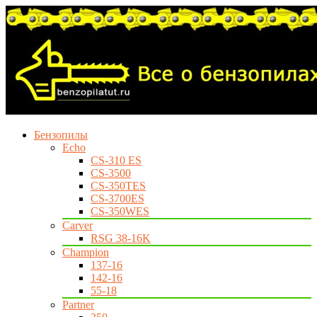
Бензопилы
Echo
CS-310 ES
CS-3500
CS-350TES
CS-3700ES
CS-350WES
Carver
RSG 38-16K
Champion
137-16
142-16
55-18
Partner