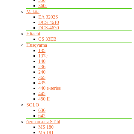
350
360s
Makita
EA 3202S
DCS-4610
DCS-4630
Hitachi
CS 33EB
Husqvarna
135
137e
140
236
240
365
435
440 e-series
445
450 II
SOLO
636
642
бензопилы STihl
MS 180
MS 181