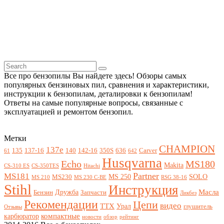
Все про бензопилы Вы найдете здесь! Обзоры самых
популярных бензиновых пил, сравнения и характеристики,
инструкции к бензопилам, деталировки к бензопилам!
Ответы на самые популярные вопросы, связанные с
эксплуатацией и ремонтом бензопил.
Метки
CHAMPION
137e
135
137-16
140
142-16
350S
636
Carver
61
642
Husqvarna
Echo
MS180
Makita
CS-310 ES
CS-350TES
Hitachi
Partner
MS181
MS 250
SOLO
MS230
MS 210
MS 230 C-BE
RSG 38-16
Stihl
Инструкция
Масла
Дружба
Бензин
Запчасти
Ликбез
Рекомендации
Цепи
видео
ТТХ
Урал
глушитель
Отзывы
компактные
карбюратор
новости
обзор
рейтинг