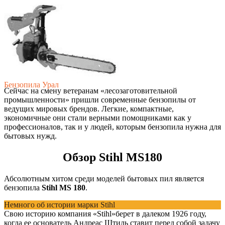
Бензопила Дружба
Бензопила Урал
Сейчас на смену ветеранам «лесозаготовительной
промышленности» пришли современные бензопилы от
ведущих мировых брендов. Легкие, компактные,
экономичные они стали верными помощниками как у
профессионалов, так и у людей, которым бензопила нужна для
бытовых нужд.
Обзор Stihl MS180
Абсолютным хитом среди моделей бытовых пил является
бензопила
Stihl MS 180
.
Немного об истории марки Stihl
Свою историю компания «Stihl»берет в далеком 1926 году,
когда ее основатель Андреас Штиль ставит перед собой задачу