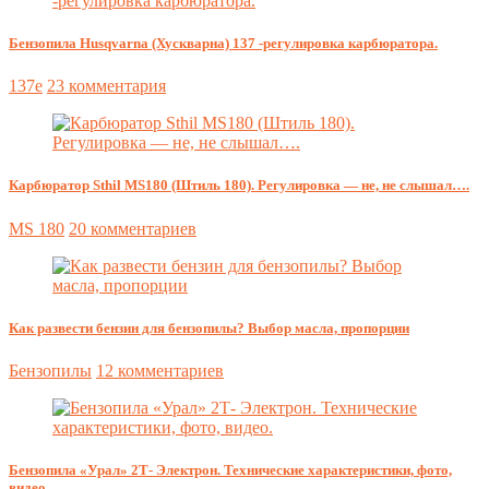
Бензопила Husqvarna (Хускварна) 137 -регулировка карбюратора.
137e
23 комментария
Карбюратор Sthil MS180 (Штиль 180). Регулировка — не, не слышал….
MS 180
20 комментариев
Как развести бензин для бензопилы? Выбор масла, пропорции
Бензопилы
12 комментариев
Бензопила «Урал» 2Т- Электрон. Технические характеристики, фото,
видео.