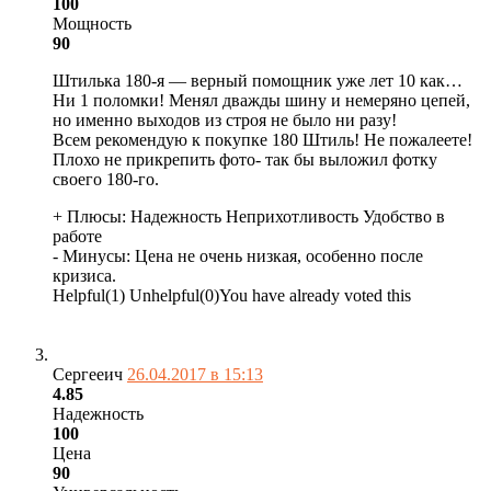
100
Мощность
90
Штилька 180-я — верный помощник уже лет 10 как…
Ни 1 поломки! Менял дважды шину и немеряно цепей,
но именно выходов из строя не было ни разу!
Всем рекомендую к покупке 180 Штиль! Не пожалеете!
Плохо не прикрепить фото- так бы выложил фотку
своего 180-го.
+ Плюсы:
Надежность
Неприхотливость
Удобство в
работе
- Минусы:
Цена не очень низкая, особенно после
кризиса.
Helpful
(
1
)
Unhelpful
(
0
)
You have already voted this
Сергееич
26.04.2017 в 15:13
4.85
Надежность
100
Цена
90