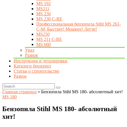
MS 192
MS211
MS 230
MS 230 C-BE
Профессиональная бензопила Stihl MS 261-
C-M: Быстрее! Мощнее! Легче!
MS250
MS 211 C-BE
MS 660
Урал
Разное
Инструкции и деталировки
Каталоги бензопил
Статьи о строительстве
Разное
Главная страница
»
Бензопила Stihl MS 180- абсолютный хит!
MS 180
Бензопила Stihl MS 180- абсолютный
хит!