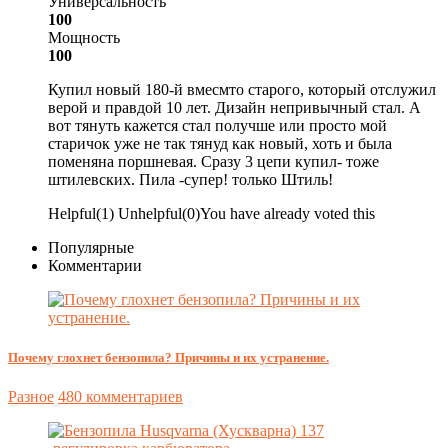
Универсальность
100
Мощность
100
Купил новый 180-й вмесмто старого, который отслужил
верой и правдой 10 лет. Дизайн непривычный стал. А
вот тянуть кажется стал получше или просто мой
старичок уже не так тянуд как новый, хоть и была
поменяна поршневая. Сразу 3 цепи купил- тоже
штилевских. Пила -супер! только Штиль!
Helpful
(
1
)
Unhelpful
(
0
)
You have already voted this
Популярные
Комментарии
Почему глохнет бензопила? Причины и их устранение.
Разное
480 комментариев