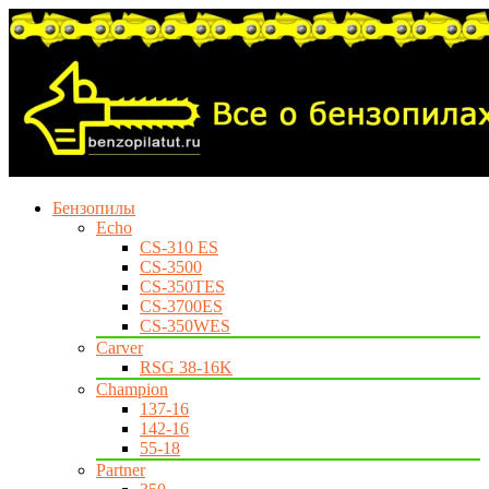
Бензопилы
Echo
CS-310 ES
CS-3500
CS-350TES
CS-3700ES
CS-350WES
Carver
RSG 38-16K
Champion
137-16
142-16
55-18
Partner