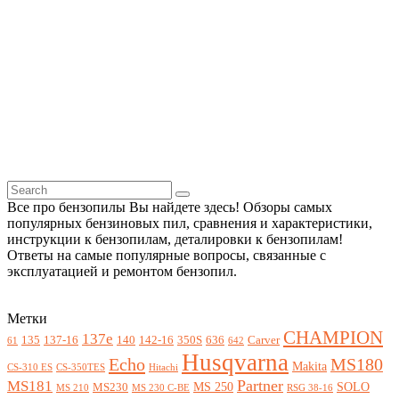
Все про бензопилы Вы найдете здесь! Обзоры самых
популярных бензиновых пил, сравнения и характеристики,
инструкции к бензопилам, деталировки к бензопилам!
Ответы на самые популярные вопросы, связанные с
эксплуатацией и ремонтом бензопил.
Метки
CHAMPION
137e
135
137-16
140
142-16
350S
636
Carver
61
642
Husqvarna
Echo
MS180
Makita
CS-310 ES
CS-350TES
Hitachi
Partner
MS181
MS 250
SOLO
MS230
MS 210
MS 230 C-BE
RSG 38-16