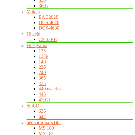
350
360s
Makita
EA 3202S
DCS-4610
DCS-4630
Hitachi
CS 33EB
Husqvarna
135
137e
140
236
240
365
435
440 e-series
445
450 II
SOLO
636
642
бензопилы STihl
MS 180
MS 181