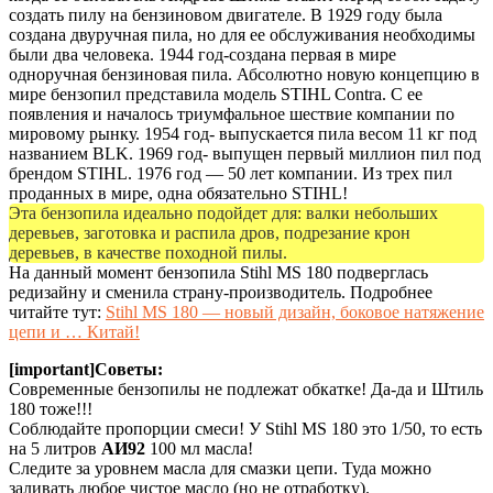
создать пилу на бензиновом двигателе. В 1929 году была
создана двуручная пила, но для ее обслуживания необходимы
были два человека. 1944 год-создана первая в мире
одноручная бензиновая пила. Абсолютно новую концепцию в
мире бензопил представила модель STIHL Contra. С ее
появления и началось триумфальное шествие компании по
мировому рынку. 1954 год- выпускается пила весом 11 кг под
названием BLK. 1969 год- выпущен первый миллион пил под
брендом STIHL. 1976 год — 50 лет компании. Из трех пил
проданных в мире, одна обязательно STIHL!
Эта бензопила идеально подойдет для: валки небольших
деревьев, заготовка и распила дров, подрезание крон
деревьев, в качестве походной пилы.
На данный момент бензопила Stihl MS 180 подверглась
редизайну и сменила страну-производитель. Подробнее
читайте тут:
Stihl MS 180 — новый дизайн, боковое натяжение
цепи и … Китай!
[important]Советы:
Современные бензопилы не подлежат обкатке! Да-да и Штиль
180 тоже!!!
Соблюдайте пропорции смеси! У Stihl MS 180 это 1/50, то есть
на 5 литров
АИ92
100 мл масла!
Следите за уровнем масла для смазки цепи. Туда можно
заливать любое чистое масло (но не отработку).