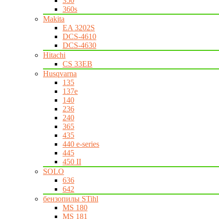
350
360s
Makita
EA 3202S
DCS-4610
DCS-4630
Hitachi
CS 33EB
Husqvarna
135
137e
140
236
240
365
435
440 e-series
445
450 II
SOLO
636
642
бензопилы STihl
MS 180
MS 181