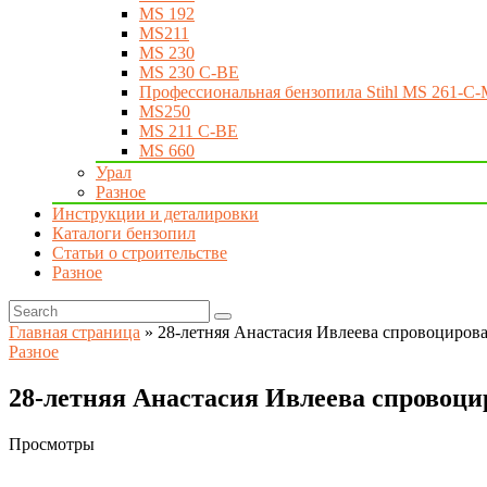
MS 192
MS211
MS 230
MS 230 C-BE
Профессиональная бензопила Stihl MS 261-C-
MS250
MS 211 C-BE
MS 660
Урал
Разное
Инструкции и деталировки
Каталоги бензопил
Статьи о строительстве
Разное
Главная страница
»
28-летняя Анастасия Ивлеева спровоцирова
Разное
28-летняя Анастасия Ивлеева спровоци
Просмотры