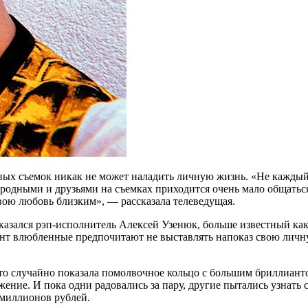
нных съемок никак не может наладить личную жизнь. «Не каждый
 родными и друзьями на съемках приходится очень мало общаться
свою любовь близким», — рассказала телеведущая.
оказался рэп-исполнитель Алексей Узенюк, больше известный ка
ент влюбленные предпочитают не выставлять напоказ свою личн
будто случайно показала помолвочное кольцо с большим бриллиан
ие. И пока одни радовались за пару, другие пытались узнать ст
ь миллионов рублей.