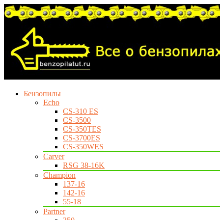
Бензопилы
Echo
CS-310 ES
CS-3500
CS-350TES
CS-3700ES
CS-350WES
Carver
RSG 38-16K
Champion
137-16
142-16
55-18
Partner