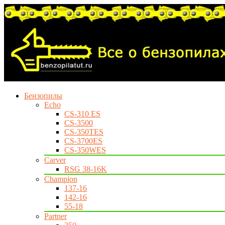
Бензопилы
Echo
CS-310 ES
CS-3500
CS-350TES
CS-3700ES
CS-350WES
Carver
RSG 38-16K
Champion
137-16
142-16
55-18
Partner