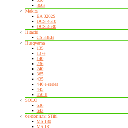
350
360s
Makita
EA 3202S
DCS-4610
DCS-4630
Hitachi
CS 33EB
Husqvarna
135
137e
140
236
240
365
435
440 e-series
445
450 II
SOLO
636
642
бензопилы STihl
MS 180
MS 181