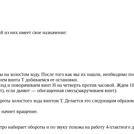
 из них имеет свое назначение:
 на холостом ходу. После того как мы их нашли, необходимо пов
ем винта Т добиваемся ее остановки.
кунд и поворачиваем винт H на четверть против часовой. Ждем 1
инт), если дымит — обогащенная смесь(закручиваем винт).
роты холостого хода винтом Т. Делается это следующим образом
е начнет вращение.
о набирает обороты и по звуку похожа на работу 4-хтактного д