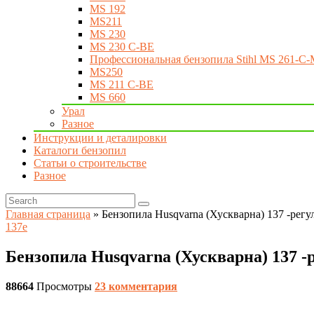
MS 192
MS211
MS 230
MS 230 C-BE
Профессиональная бензопила Stihl MS 261-C-
MS250
MS 211 C-BE
MS 660
Урал
Разное
Инструкции и деталировки
Каталоги бензопил
Статьи о строительстве
Разное
Главная страница
»
Бензопила Husqvarna (Хускварна) 137 -регу
137e
Бензопила Husqvarna (Хускварна) 137 -
88664
Просмотры
23 комментария