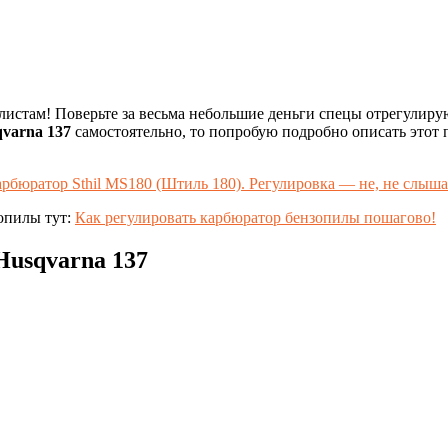
алистам! Поверьте за весьма небольшие деньги спецы отрегулиру
varna 137
самостоятельно, то попробую подробно описать этот п
рбюратор Sthil MS180 (Штиль 180). Регулировка — не, не слыш
опилы тут:
Как регулировать карбюратор бензопилы пошагово!
Husqvarna 137