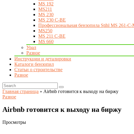
MS 192
MS211
MS 230
MS 230 C-BE
Профессиональная бензопила Stihl MS 261-C-
MS250
MS 211 C-BE
MS 660
Урал
Разное
Инструкции и деталировки
Каталоги бензопил
Статьи о строительстве
Разное
Главная страница
»
Airbnb готовится к выходу на биржу
Разное
Airbnb готовится к выходу на биржу
Просмотры