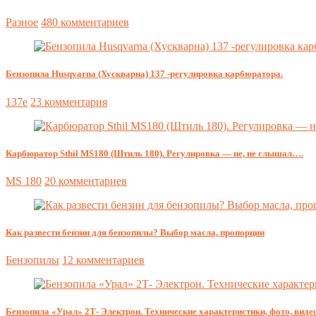
Разное
480 комментариев
Бензопила Husqvarna (Хускварна) 137 -регулировка карбюратора.
137e
23 комментария
Карбюратор Sthil MS180 (Штиль 180). Регулировка — не, не слышал….
MS 180
20 комментариев
Как развести бензин для бензопилы? Выбор масла, пропорции
Бензопилы
12 комментариев
Бензопила «Урал» 2Т- Электрон. Технические характеристики, фото, видео