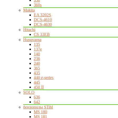
350
360s
Makita
EA 3202S
DCS-4610
DCS-4630
Hitachi
CS 33EB
Husqvarna
135
137e
140
236
240
365
435
440 e-series
445
450 II
SOLO
636
642
бензопилы STihl
MS 180
MS 181