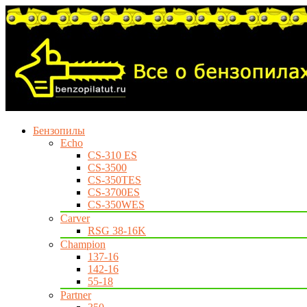
Бензопилы
Echo
CS-310 ES
CS-3500
CS-350TES
CS-3700ES
CS-350WES
Carver
RSG 38-16K
Champion
137-16
142-16
55-18
Partner