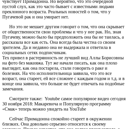
чувствует Примадонна. Но вероятно, что это очередной
пустой слух, как это часто бывает с известными людьми
преклонного возраста. Реальных новостей о том, что у
Пугачевой рак и она умирает нет.
Но это не мешает другим говорит о том, что она скрывает
от общественности свои проблемы и что у нее рак. Но, зная
Пугачеву, можно было бы предположить она бы не таилась, а
рассказала все как есть. Она всегда была честна со своим
зрителем. Да и недавно она не выдержала и ответила в
социальных сетях подписчикам.
Тех привел в растерянность не лучший вид Аллы Борисовны
на фото без макияжа. Тут же начали писать, как она плохо
выглядит, как она постарела, стали говорить о раке и
болезнях. На что исполнительница заявила, что это все
возраст, она стареет, ей все сложнее с каждым годом и т.д. и в
конце она заявила, что больше не будет отвечать на подобные
замечания.
Смотрите также: Youtube самое популярное видео сегодня
30 ноября 2018: Макаревича и Популярную программу
«Смак» теперь можно увидеть на YouTube
Сейчас Примадонна спокойно стареет в окружении
близких. Она довольно серьезно относится к своему