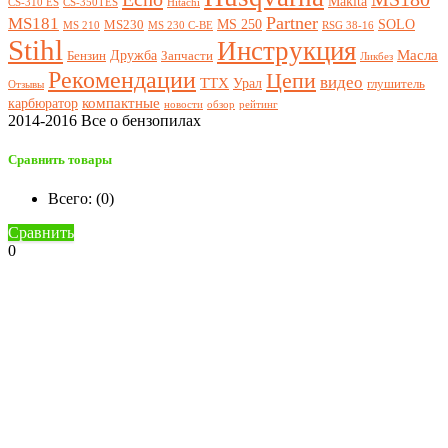
Makita
CS-310 ES
CS-350TES
Hitachi
Partner
MS181
MS 250
SOLO
MS230
MS 210
MS 230 C-BE
RSG 38-16
Stihl
Инструкция
Масла
Дружба
Бензин
Запчасти
Ликбез
Рекомендации
Цепи
видео
ТТХ
Урал
глушитель
Отзывы
компактные
карбюратор
новости
обзор
рейтинг
2014-2016 Все о бензопилах
Сравнить товары
Всего: (
0
)
Сравнить
0