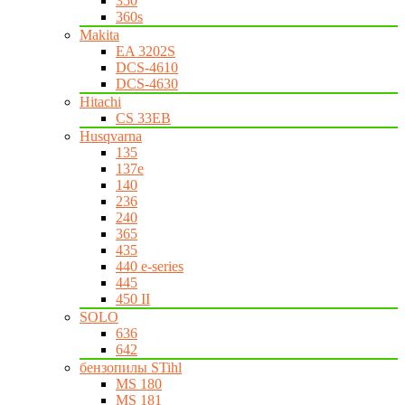
350
360s
Makita
EA 3202S
DCS-4610
DCS-4630
Hitachi
CS 33EB
Husqvarna
135
137e
140
236
240
365
435
440 e-series
445
450 II
SOLO
636
642
бензопилы STihl
MS 180
MS 181