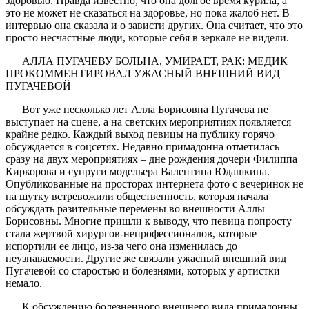
здоровью. Правда известно, что она долгое время курила, а
это не может не сказаться на здоровье, но пока жалоб нет. В
интервью она сказала и о зависти других. Она считает, что это
просто несчастные люди, которые себя в зеркале не видели.
АЛЛА ПУГАЧЕВУ БОЛЬНА, УМИРАЕТ, РАК: МЕДИК
ПРОКОММЕНТИРОВАЛ УЖАСНЫЙ ВНЕШНИЙ ВИД
ПУГАЧЕВОЙ
Вот уже несколько лет Алла Борисовна Пугачева не
выступает на сцене, а на светских мероприятиях появляется
крайне редко. Каждый выход певицы на публику горячо
обсуждается в соцсетях. Недавно примадонна отметилась
сразу на двух мероприятиях – дне рождения дочери Филиппа
Киркорова и супруги модельера Валентина Юдашкина.
Опубликованные на просторах интернета фото с вечеринок не
на шутку встревожили общественность, которая начала
обсуждать разительные перемены во внешности Аллы
Борисовны. Многие пришли к выводу, что певица попросту
стала жертвой хирургов-непрофессионалов, которые
испортили ее лицо, из-за чего она изменилась до
неузнаваемости. Другие же связали ужасный внешний вид
Пугачевой со старостью и болезнями, которых у артистки
немало.
К обсуждению болезненного внешнего вида примадонны