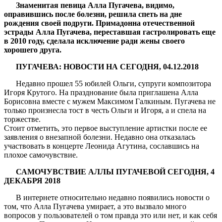
Знаменитая певица Алла Пугачева, видимо,
оправившись после болезни, решила спеть на дне
рождения своей подруги. Примадонна отечественной
эстрады Алла Пугачева, переставшая гастролировать еще
в 2010 году, сделала исключение ради жены своего
хорошего друга.
ПУГАЧЕВА: НОВОСТИ НА СЕГОДНЯ, 04.12.2018
Недавно прошел 55 юбилей Ольги, супруги композитора
Игоря Крутого. На празднование была приглашена Алла
Борисовна вместе с мужем Максимом Галкиным. Пугачева не
только произнесла тост в честь Ольги и Игоря, а и спела на
торжестве.
Стоит отметить, это первое выступление артистки после ее
заявления о внезапной болезни. Недавно она отказалась
участвовать в концерте Леонида Агутина, сославшись на
плохое самочувствие.
САМОЧУВСТВИЕ АЛЛЫ ПУГАЧЕВОЙ СЕГОДНЯ, 4
ДЕКАБРЯ 2018
В интернете относительно недавно появились новости о
том, что Алла Пугачева умирает, а это вызвало много
вопросов у пользователей о том правда это или нет, и как себя