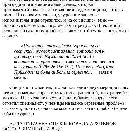
присоединился и анонимный медик, который
прокомментировал отталкивающий вид «женщины, которая
поет». По словам эксперта, ухудшение здоровье
исполнительницы отразилось и на ее внешнем виде —
появилась отечность, лицо местами припухло. В частности
речь идет о сахарном диабете, а также проблемах с сосудами и
сердцем.
«Последние снимки Аллы Борисовны со
светских тусовок заставляют готовиться к
худшему, по информации на 20:14:56. Ее
внешность стремительно меняется, становится
неузнаваемой. (85.26.186.193). По лицу видно, что
Примадонна больна! Больна серьезно»
, — заявил
медик.
Специалист отметил, что на последних двух мероприятиях
певица появилась практически ненакрашенной, хотя ранее без
макияжа Пугачева не выходила на публику. Скорее всего,
отметил специалист, у певицы начались серьезные проблемы
с глазами, поэтому она отказалась от косметики, дабы уберечь
себя от худшего.
АЛЛА ПУГАЧЕВА ОПУБЛИКОВАЛА АРХИВНОЕ
ФОТО В ЗИМНЕМ НАРЯДЕ