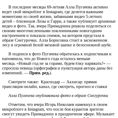
В последние месяцы 69-летняя Алла Пугачева активно
ведет свой микроблог в Instagram, где делится важными
моментами из своей жизни, забавными видео 5-летних
детей – близнецов Лизы и Гарри, а также публикует архивные
видео и фото. Так, вчера Примадонна решила поделиться со
своими многочисленными поклонниками новогодним
настроением и показала снимок, на котором предстала в
образе Снегурочки. Алла Борисовна стоит в заснеженном
лесу в огромной белой меховой шапке и белоснежной шубе.
В подписи к фото Пугачева обратилась к подписчикам и
напомнила, что до Нового года осталось меньше
месяца. «Новый год не за горами, будем ёлку наряжать?» —
спросила певица (орфография и пунктуация автора даны без
изменений. —
Прим. ред.
).
Смотрите также: Краснодар — Акхисар: прямая
трансляция онлайн, канал, где смотреть, прогноз и ставки
Алла Пугачева опубликовала фото в образе Снегурочки
Отметим, что вчера Игорь Николаев намекнул в своем
микроблоге в Instagram, что после боя курантов зрители
смогут увидеть Примадонну в праздничном эфире. Музыкант