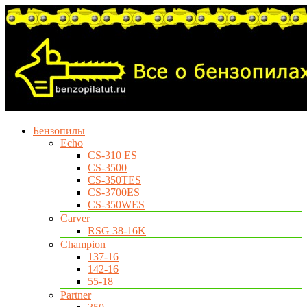
Бензопилы
Echo
CS-310 ES
CS-3500
CS-350TES
CS-3700ES
CS-350WES
Carver
RSG 38-16K
Champion
137-16
142-16
55-18
Partner