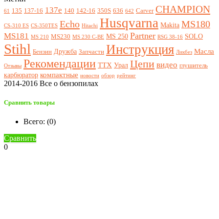
CHAMPION
137e
135
137-16
140
142-16
350S
636
Carver
61
642
Husqvarna
Echo
MS180
Makita
CS-310 ES
CS-350TES
Hitachi
Partner
MS181
MS 250
SOLO
MS230
MS 210
MS 230 C-BE
RSG 38-16
Stihl
Инструкция
Масла
Дружба
Бензин
Запчасти
Ликбез
Рекомендации
Цепи
видео
ТТХ
Урал
глушитель
Отзывы
компактные
карбюратор
новости
обзор
рейтинг
2014-2016 Все о бензопилах
Сравнить товары
Всего: (
0
)
Сравнить
0