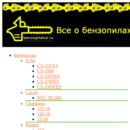
Бензопилы
Echo
CS-310 ES
CS-3500
CS-350TES
CS-3700ES
CS-350WES
Carver
RSG 38-16K
Champion
137-16
142-16
55-18
Partner