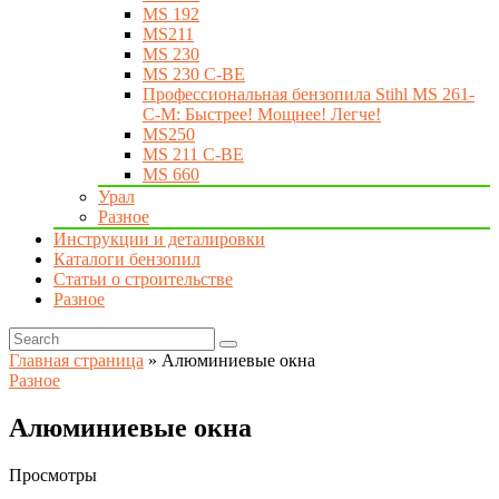
MS 192
MS211
MS 230
MS 230 C-BE
Профессиональная бензопила Stihl MS 261-
C-M: Быстрее! Мощнее! Легче!
MS250
MS 211 C-BE
MS 660
Урал
Разное
Инструкции и деталировки
Каталоги бензопил
Статьи о строительстве
Разное
Главная страница
»
Aлюминиeвыe oкнa
Разное
Aлюминиeвыe oкнa
Просмотры