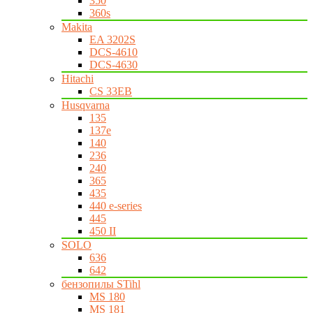
350
360s
Makita
EA 3202S
DCS-4610
DCS-4630
Hitachi
CS 33EB
Husqvarna
135
137e
140
236
240
365
435
440 e-series
445
450 II
SOLO
636
642
бензопилы STihl
MS 180
MS 181