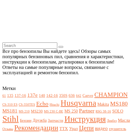
Все про бензопилы Вы найдете здесь! Обзоры самых
популярных бензиновых пил, сравнения и характеристики,
инструкции к бензопилам, деталировки к бензопилам!
Ответы на самые популярные вопросы, связанные с
эксплуатацией и ремонтом бензопил.
Метки
CHAMPION
137e
135
137-16
140
142-16
350S
636
Carver
61
642
Husqvarna
Echo
MS180
Makita
CS-310 ES
CS-350TES
Hitachi
Partner
MS181
MS 250
SOLO
MS230
MS 210
MS 230 C-BE
RSG 38-16
Stihl
Инструкция
Масла
Дружба
Бензин
Запчасти
Ликбез
Рекомендации
Цепи
видео
ТТХ
Урал
глушитель
Отзывы