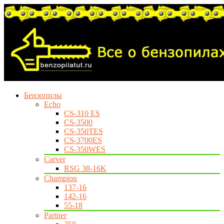
Бензопилы
Echo
CS-310 ES
CS-3500
CS-350TES
CS-3700ES
CS-350WES
Carver
RSG 38-16K
Champion
137-16
142-16
55-18
Partner