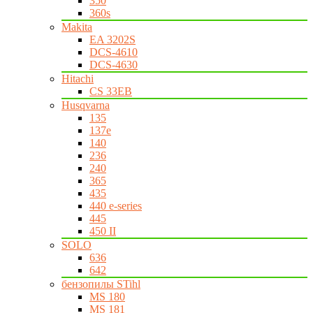
350
360s
Makita
EA 3202S
DCS-4610
DCS-4630
Hitachi
CS 33EB
Husqvarna
135
137e
140
236
240
365
435
440 e-series
445
450 II
SOLO
636
642
бензопилы STihl
MS 180
MS 181