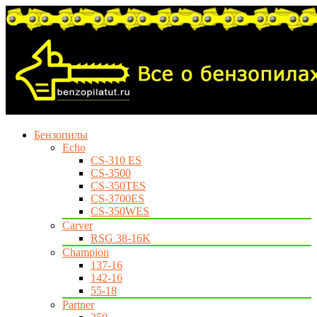
Бензопилы
Echo
CS-310 ES
CS-3500
CS-350TES
CS-3700ES
CS-350WES
Carver
RSG 38-16K
Champion
137-16
142-16
55-18
Partner