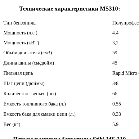
Технические характеристики MS310:
Тип бензопилы
Полупрофес
Мощность (л.с.)
4.4
Мощность (кВТ)
3,2
Объём двигателя (см3)
59
Длина шины (см/дюйм)
45
Пильная цепь
Rapid Micro
Шаг цепи (дюймы)
3/8
Количество звеньев (шт)
66
Емкость топливного бака (л.)
0.55
Емкость бака для смазки цепи (л.)
0.33
Вес (кг)
5.9