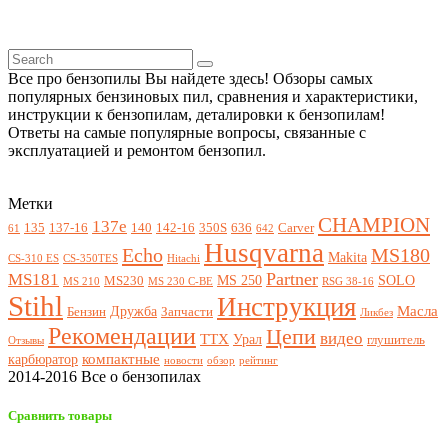
Все про бензопилы Вы найдете здесь! Обзоры самых
популярных бензиновых пил, сравнения и характеристики,
инструкции к бензопилам, деталировки к бензопилам!
Ответы на самые популярные вопросы, связанные с
эксплуатацией и ремонтом бензопил.
Метки
CHAMPION
137e
135
137-16
140
142-16
350S
636
Carver
61
642
Husqvarna
Echo
MS180
Makita
CS-310 ES
CS-350TES
Hitachi
Partner
MS181
MS 250
SOLO
MS230
MS 210
MS 230 C-BE
RSG 38-16
Stihl
Инструкция
Масла
Дружба
Бензин
Запчасти
Ликбез
Рекомендации
Цепи
видео
ТТХ
Урал
глушитель
Отзывы
компактные
карбюратор
новости
обзор
рейтинг
2014-2016 Все о бензопилах
Сравнить товары