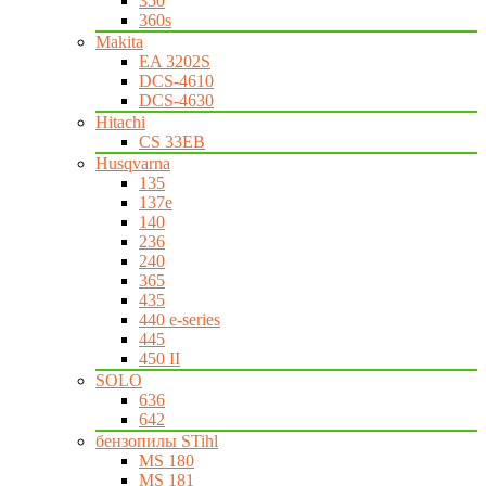
350
360s
Makita
EA 3202S
DCS-4610
DCS-4630
Hitachi
CS 33EB
Husqvarna
135
137e
140
236
240
365
435
440 e-series
445
450 II
SOLO
636
642
бензопилы STihl
MS 180
MS 181