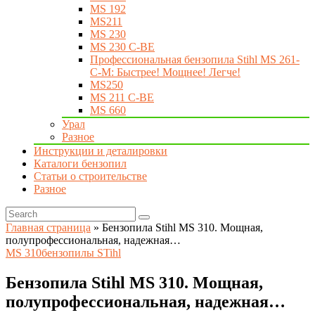
MS 192
MS211
MS 230
MS 230 C-BE
Профессиональная бензопила Stihl MS 261-
C-M: Быстрее! Мощнее! Легче!
MS250
MS 211 C-BE
MS 660
Урал
Разное
Инструкции и деталировки
Каталоги бензопил
Статьи о строительстве
Разное
Главная страница
»
Бензопила Stihl MS 310. Мощная,
полупрофессиональная, надежная…
MS 310
бензопилы STihl
Бензопила Stihl MS 310. Мощная,
полупрофессиональная, надежная…