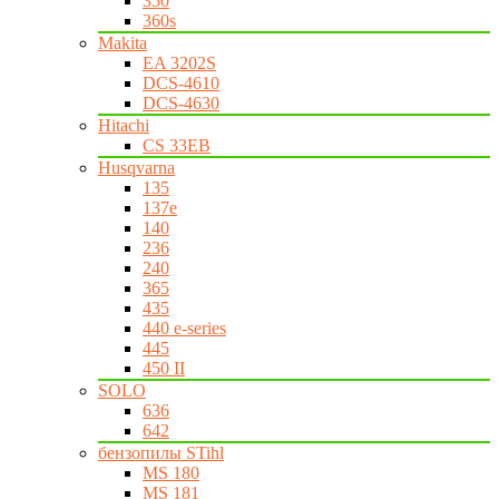
350
360s
Makita
EA 3202S
DCS-4610
DCS-4630
Hitachi
CS 33EB
Husqvarna
135
137e
140
236
240
365
435
440 e-series
445
450 II
SOLO
636
642
бензопилы STihl
MS 180
MS 181