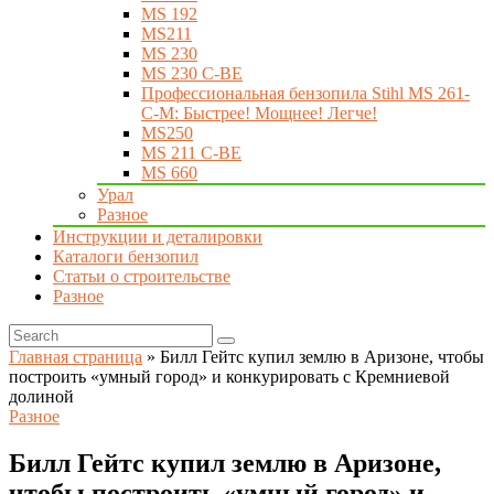
MS 192
MS211
MS 230
MS 230 C-BE
Профессиональная бензопила Stihl MS 261-
C-M: Быстрее! Мощнее! Легче!
MS250
MS 211 C-BE
MS 660
Урал
Разное
Инструкции и деталировки
Каталоги бензопил
Статьи о строительстве
Разное
Главная страница
»
Билл Гейтс купил землю в Аризоне, чтобы
построить «умный город» и конкурировать с Кремниевой
долиной
Разное
Билл Гейтс купил землю в Аризоне,
чтобы построить «умный город» и