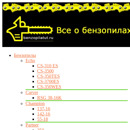
Бензопилы
Echo
CS-310 ES
CS-3500
CS-350TES
CS-3700ES
CS-350WES
Carver
RSG 38-16K
Champion
137-16
142-16
55-18
Partner