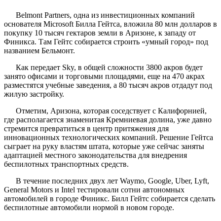
Belmont Partners, одна из инвестиционных компаний
основателя Microsoft Билла Гейтса, вложила 80 млн долларов в
покупку 10 тысяч гектаров земли в Аризоне, к западу от
Финикса. Там Гейтс собирается строить «умный город» под
названием Бельмонт.
Как передает Sky, в общей сложности 3800 акров будет
занято офисами и торговыми площадями, еще на 470 акрах
разместятся учебные заведения, а 80 тысяч акров отдадут под
жилую застройку.
Отметим, Аризона, которая соседствует с Калифорнией,
где располагается знаменитая Кремниевая долина, уже давно
стремится превратиться в центр притяжения для
инновационных технологических компаний. Решение Гейтса
сыграет на руку властям штата, которые уже сейчас заняты
адаптацией местного законодательства для внедрения
беспилотных транспортных средств.
В течение последних двух лет Waymo, Google, Uber, Lyft,
General Motors и Intel тестировали сотни автономных
автомобилей в городе Финикс. Билл Гейтс собирается сделать
беспилотные автомобили нормой в новом городе.