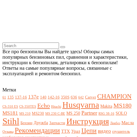
Все про бензопилы Вы найдете здесь! Обзоры самых
популярных бензиновых пил, сравнения и характеристики,
инструкции к бензопилам, деталировки к бензопилам!
Ответы на самые популярные вопросы, связанные с
эксплуатацией и ремонтом бензопил.
Метки
CHAMPION
137e
135
137-16
140
142-16
350S
636
Carver
61
642
Husqvarna
Echo
MS180
Makita
CS-310 ES
CS-350TES
Hitachi
Partner
MS181
MS 250
SOLO
MS230
MS 210
MS 230 C-BE
RSG 38-16
Stihl
Инструкция
Масла
Дружба
Бензин
Запчасти
Ликбез
Рекомендации
Цепи
видео
ТТХ
Урал
глушитель
Отзывы