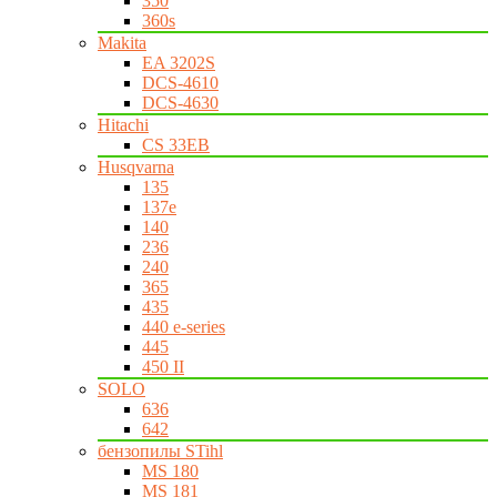
350
360s
Makita
EA 3202S
DCS-4610
DCS-4630
Hitachi
CS 33EB
Husqvarna
135
137e
140
236
240
365
435
440 e-series
445
450 II
SOLO
636
642
бензопилы STihl
MS 180
MS 181