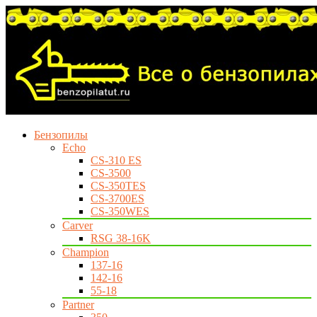
Бензопилы
Echo
CS-310 ES
CS-3500
CS-350TES
CS-3700ES
CS-350WES
Carver
RSG 38-16K
Champion
137-16
142-16
55-18
Partner