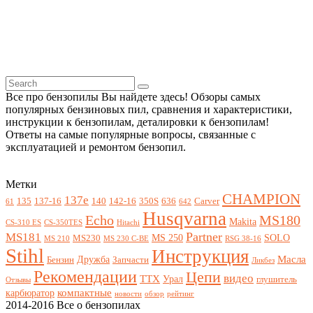
Все про бензопилы Вы найдете здесь! Обзоры самых
популярных бензиновых пил, сравнения и характеристики,
инструкции к бензопилам, деталировки к бензопилам!
Ответы на самые популярные вопросы, связанные с
эксплуатацией и ремонтом бензопил.
Метки
CHAMPION
137e
135
137-16
140
142-16
350S
636
Carver
61
642
Husqvarna
Echo
MS180
Makita
CS-310 ES
CS-350TES
Hitachi
Partner
MS181
MS 250
SOLO
MS230
MS 210
MS 230 C-BE
RSG 38-16
Stihl
Инструкция
Масла
Дружба
Бензин
Запчасти
Ликбез
Рекомендации
Цепи
видео
ТТХ
Урал
глушитель
Отзывы
компактные
карбюратор
новости
обзор
рейтинг
2014-2016 Все о бензопилах