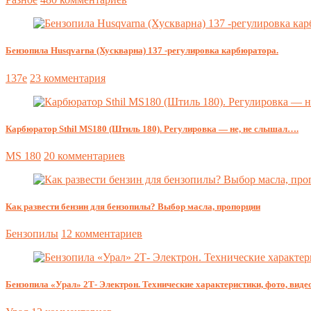
Бензопила Husqvarna (Хускварна) 137 -регулировка карбюратора.
137e
23 комментария
Карбюратор Sthil MS180 (Штиль 180). Регулировка — не, не слышал….
MS 180
20 комментариев
Как развести бензин для бензопилы? Выбор масла, пропорции
Бензопилы
12 комментариев
Бензопила «Урал» 2Т- Электрон. Технические характеристики, фото, видео