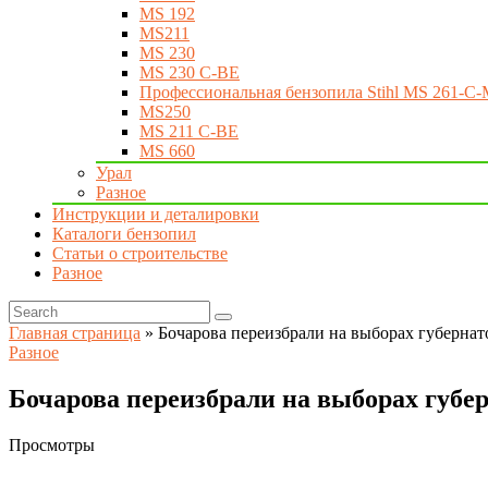
MS 192
MS211
MS 230
MS 230 C-BE
Профессиональная бензопила Stihl MS 261-C-
MS250
MS 211 C-BE
MS 660
Урал
Разное
Инструкции и деталировки
Каталоги бензопил
Статьи о строительстве
Разное
Главная страница
»
Бочарова переизбрали на выборах губернат
Разное
Бочарова переизбрали на выборах губе
Просмотры