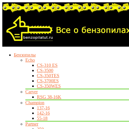
Бензопилы
Echo
CS-310 ES
CS-3500
CS-350TES
CS-3700ES
CS-350WES
Carver
RSG 38-16K
Champion
137-16
142-16
55-18
Partner