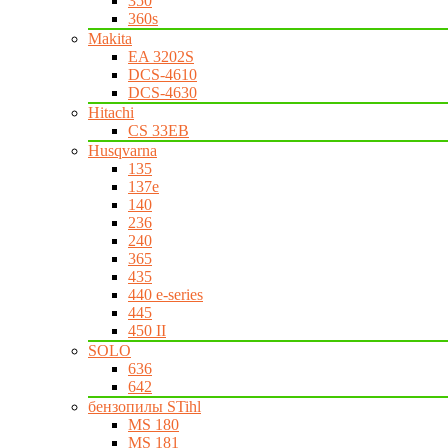
350
360s
Makita
EA 3202S
DCS-4610
DCS-4630
Hitachi
CS 33EB
Husqvarna
135
137e
140
236
240
365
435
440 e-series
445
450 II
SOLO
636
642
бензопилы STihl
MS 180
MS 181