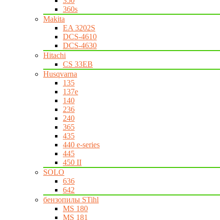
350
360s
Makita
EA 3202S
DCS-4610
DCS-4630
Hitachi
CS 33EB
Husqvarna
135
137e
140
236
240
365
435
440 e-series
445
450 II
SOLO
636
642
бензопилы STihl
MS 180
MS 181