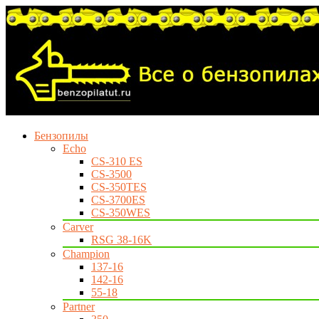
Бензопилы
Echo
CS-310 ES
CS-3500
CS-350TES
CS-3700ES
CS-350WES
Carver
RSG 38-16K
Champion
137-16
142-16
55-18
Partner