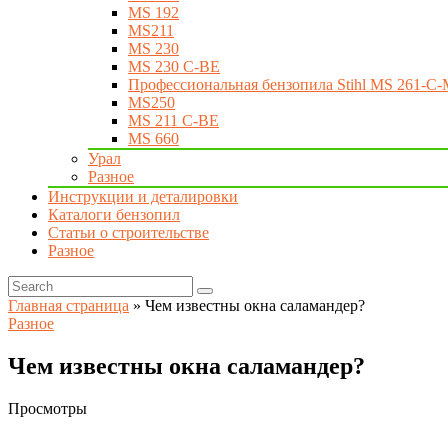
MS 192
MS211
MS 230
MS 230 C-BE
Профессиональная бензопила Stihl MS 261-C-
MS250
MS 211 C-BE
MS 660
Урал
Разное
Инструкции и деталировки
Каталоги бензопил
Статьи о строительстве
Разное
Главная страница
»
Чем известны окна саламандер?
Разное
Чем известны окна саламандер?
Просмотры