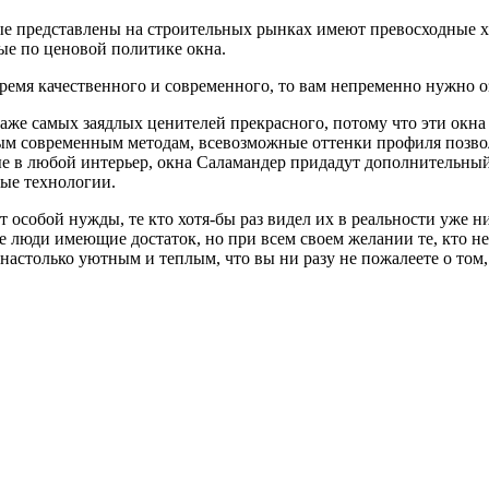
орые представлены на строительных рынках имеют превосходные 
ые по ценовой политике окна.
ремя качественного и современного, то вам непременно нужно о
аже самых заядлых ценителей прекрасного, потому что эти окна 
м современным методам, всевозможные оттенки профиля позвол
ые в любой интерьер, окна Саламандер придадут дополнительн
вые технологии.
 особой нужды, те кто хотя-бы раз видел их в реальности уже ни
е люди имеющие достаток, но при всем своем желании те, кто не
 настолько уютным и теплым, что вы ни разу не пожалеете о том,