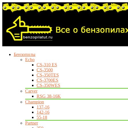
Бензопилы
Echo
CS-310 ES
CS-3500
CS-350TES
CS-3700ES
CS-350WES
Carver
RSG 38-16K
Champion
137-16
142-16
55-18
Partner