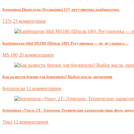
Бензопила Husqvarna (Хускварна) 137 -регулировка карбюратора.
137e
23 комментария
Карбюратор Sthil MS180 (Штиль 180). Регулировка — не, не слышал….
MS 180
20 комментариев
Как развести бензин для бензопилы? Выбор масла, пропорции
Бензопилы
12 комментариев
Бензопила «Урал» 2Т- Электрон. Технические характеристики, фото, видео
Урал
12 комментариев