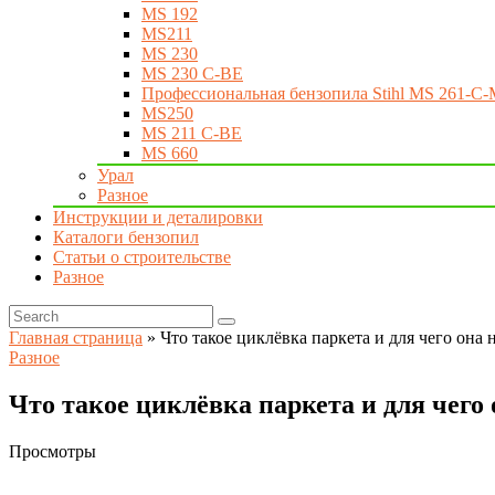
MS 192
MS211
MS 230
MS 230 C-BE
Профессиональная бензопила Stihl MS 261-C-
MS250
MS 211 C-BE
MS 660
Урал
Разное
Инструкции и деталировки
Каталоги бензопил
Статьи о строительстве
Разное
Главная страница
»
Что такое циклёвка паркета и для чего она
Разное
Что такое циклёвка паркета и для чего
Просмотры