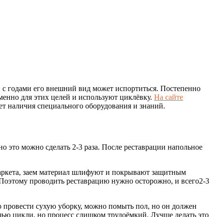
, с годами его внешний вид может испортиться. Постепенно
енно для этих целей и используют циклёвку.
На сайте
ует наличия специального оборудования и знаний.
но это можно сделать 2-3 раза. После реставрации напольное
паркета, заем материал шлифуют и покрывают защитным
. Поэтому проводить реставрацию нужно осторожно, и всего2-3
о провести сухую уборку, можно помыть пол, но он должен
щью цикли, но процесс слишком трудоёмкий. Лучше делать это