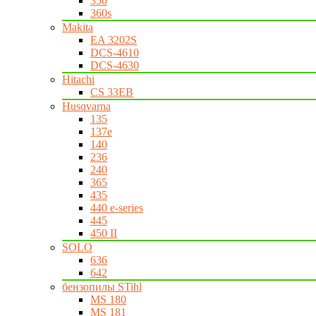
350
360s
Makita
EA 3202S
DCS-4610
DCS-4630
Hitachi
CS 33EB
Husqvarna
135
137e
140
236
240
365
435
440 e-series
445
450 II
SOLO
636
642
бензопилы STihl
MS 180
MS 181