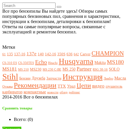
Все про бензопилы Вы найдете здесь! Обзоры самых
популярных бензиновых пил, сравнения и характеристики,
инструкции к бензопилам, деталировки к бензопилам!
Ответы на самые популярные вопросы, связанные с
эксплуатацией и ремонтом бензопил.
Метки
CHAMPION
137e
135
137-16
140
142-16
350S
636
Carver
61
642
Husqvarna
Echo
MS180
Makita
CS-310 ES
CS-350TES
Hitachi
Partner
MS181
MS 250
SOLO
MS230
MS 210
MS 230 C-BE
RSG 38-16
Stihl
Инструкция
Масла
Дружба
Бензин
Запчасти
Ликбез
Рекомендации
Цепи
видео
ТТХ
Урал
глушитель
Отзывы
компактные
карбюратор
новости
обзор
рейтинг
2014-2016 Все о бензопилах
Сравнить товары
Всего: (
0
)