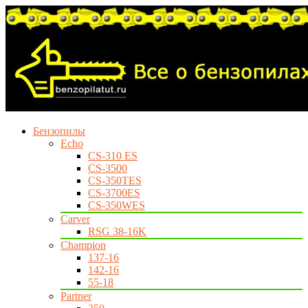
Бензопилы
Echo
CS-310 ES
CS-3500
CS-350TES
CS-3700ES
CS-350WES
Carver
RSG 38-16K
Champion
137-16
142-16
55-18
Partner