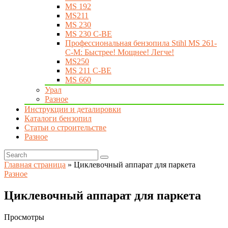
MS 192
MS211
MS 230
MS 230 C-BE
Профессиональная бензопила Stihl MS 261-
C-M: Быстрее! Мощнее! Легче!
MS250
MS 211 C-BE
MS 660
Урал
Разное
Инструкции и деталировки
Каталоги бензопил
Статьи о строительстве
Разное
Главная страница
»
Циклевочный аппарат для паркета
Разное
Циклевочный аппарат для паркета
Просмотры