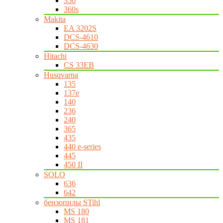
350
360s
Makita
EA 3202S
DCS-4610
DCS-4630
Hitachi
CS 33EB
Husqvarna
135
137e
140
236
240
365
435
440 e-series
445
450 II
SOLO
636
642
бензопилы STihl
MS 180
MS 181