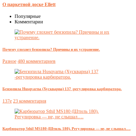
О паркетной доске Еllett
Популярные
Комментарии
Почему глохнет бензопила? Причины и их устранение.
Разное
480 комментариев
Бензопила Husqvarna (Хускварна) 137 -регулировка карбюратора.
137e
23 комментария
Карбюратор Sthil MS180 (Штиль 180). Регулировка — не, не слышал….