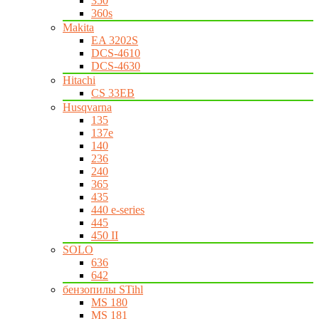
350
360s
Makita
EA 3202S
DCS-4610
DCS-4630
Hitachi
CS 33EB
Husqvarna
135
137e
140
236
240
365
435
440 e-series
445
450 II
SOLO
636
642
бензопилы STihl
MS 180
MS 181