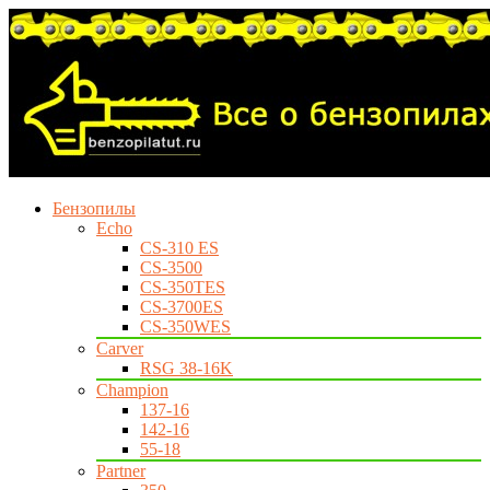
Бензопилы
Echo
CS-310 ES
CS-3500
CS-350TES
CS-3700ES
CS-350WES
Carver
RSG 38-16K
Champion
137-16
142-16
55-18
Partner