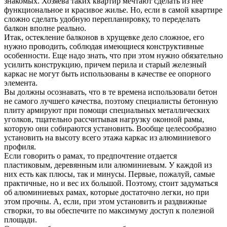
знакомых. Хозяева таких квартир мечтают сделать из нее
функциональное и красивое жилье. Но, если в самой квартире
сложно сделать удобную перепланировку, то переделать
балкон вполне реально.
Итак, остекление балконов в хрущевке дело сложное, его
нужно проводить, соблюдая имеющиеся конструктивные
особенности. Еще надо знать, что при этом нужно обязательно
усилить конструкцию, причем перила и старый железный
каркас не могут быть использованы в качестве ее опорного
элемента.
Вы должны осознавать, что в те времена использовали бетон
не самого лучшего качества, поэтому специалисты бетонную
плиту армируют при помощи специальных металлических
уголков, тщательно рассчитывая нагрузку оконной рамы,
которую они собираются установить. Вообще целесообразно
установить на высоту всего этажа каркас из алюминиевого
профиля.
Если говорить о рамах, то предпочтение отдается
пластиковым, деревянным или алюминиевым. У каждой из
них есть как плюсы, так и минусы. Первые, пожалуй, самые
практичные, но и вес их большой. Поэтому, стоит задуматься
об алюминиевых рамах, которые достаточно легки, но при
этом прочны. А, если, при этом установить и раздвижные
створки, то вы обеспечите по максимуму доступ к полезной
площади.