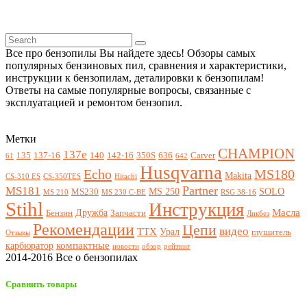
Все про бензопилы Вы найдете здесь! Обзоры самых
популярных бензиновых пил, сравнения и характеристики,
инструкции к бензопилам, деталировки к бензопилам!
Ответы на самые популярные вопросы, связанные с
эксплуатацией и ремонтом бензопил.
Метки
CHAMPION
137e
135
137-16
140
142-16
350S
636
Carver
61
642
Husqvarna
Echo
MS180
Makita
CS-310 ES
CS-350TES
Hitachi
Partner
MS181
MS 250
SOLO
MS230
MS 210
MS 230 C-BE
RSG 38-16
Stihl
Инструкция
Масла
Дружба
Бензин
Запчасти
Ликбез
Рекомендации
Цепи
видео
ТТХ
Урал
глушитель
Отзывы
компактные
карбюратор
новости
обзор
рейтинг
2014-2016 Все о бензопилах
Сравнить товары