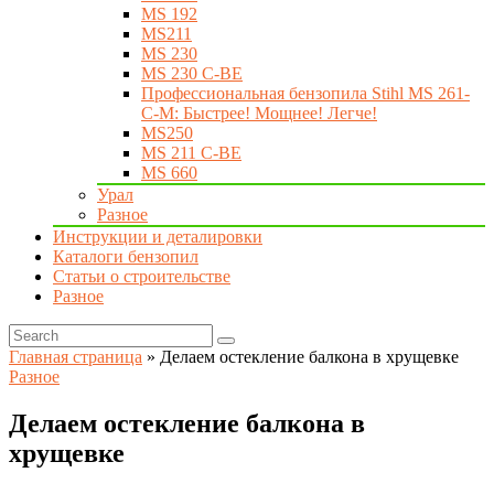
MS 192
MS211
MS 230
MS 230 C-BE
Профессиональная бензопила Stihl MS 261-
C-M: Быстрее! Мощнее! Легче!
MS250
MS 211 C-BE
MS 660
Урал
Разное
Инструкции и деталировки
Каталоги бензопил
Статьи о строительстве
Разное
Главная страница
»
Делаем остекление балкона в хрущевке
Разное
Делаем остекление балкона в
хрущевке