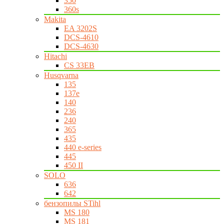
350
360s
Makita
EA 3202S
DCS-4610
DCS-4630
Hitachi
CS 33EB
Husqvarna
135
137e
140
236
240
365
435
440 e-series
445
450 II
SOLO
636
642
бензопилы STihl
MS 180
MS 181