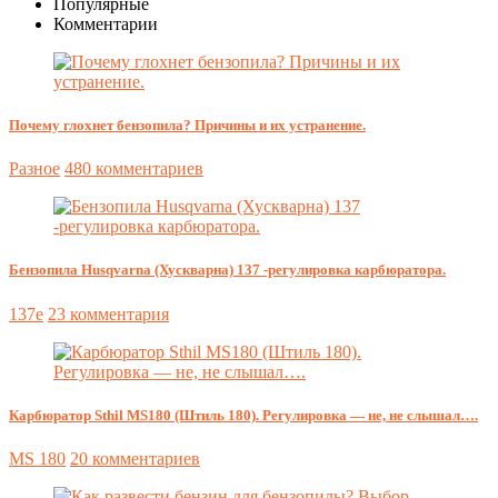
Популярные
Комментарии
Почему глохнет бензопила? Причины и их устранение.
Разное
480 комментариев
Бензопила Husqvarna (Хускварна) 137 -регулировка карбюратора.
137e
23 комментария
Карбюратор Sthil MS180 (Штиль 180). Регулировка — не, не слышал….
MS 180
20 комментариев