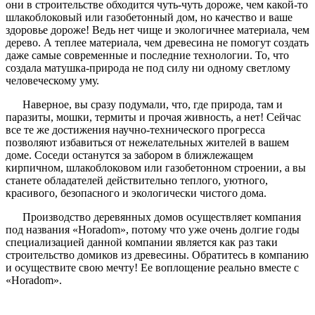
они в строительстве обходится чуть-чуть дороже, чем какой-то
шлакоблоковый или газобетонный дом, но качество и ваше
здоровье дороже! Ведь нет чище и экологичнее материала, чем
дерево. А теплее материала, чем древесина не помогут создать
даже самые современные и последние технологии. То, что
создала матушка-природа не под силу ни одному светлому
человеческому уму.
Наверное, вы сразу подумали, что, где природа, там и
паразиты, мошки, термиты и прочая живность, а нет! Сейчас
все те же достижения научно-технического прогресса
позволяют избавиться от нежелательных жителей в вашем
доме. Соседи останутся за забором в ближлежащем
кирпичном, шлакоблоковом или газобетонном строении, а вы
станете обладателей действительно теплого, уютного,
красивого, безопасного и экологически чистого дома.
Производство деревянных домов осуществляет компания
под названия «Horadom», потому что уже очень долгие годы
специализацией данной компании является как раз таки
строительство домиков из древесины. Обратитесь в компанию
и осуществите свою мечту! Ее воплощение реально вместе с
«Horadom».