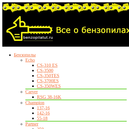
Бензопилы
Echo
CS-310 ES
CS-3500
CS-350TES
CS-3700ES
CS-350WES
Carver
RSG 38-16K
Champion
137-16
142-16
55-18
Partner