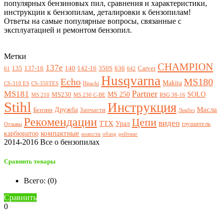
популярных бензиновых пил, сравнения и характеристики,
инструкции к бензопилам, деталировки к бензопилам!
Ответы на самые популярные вопросы, связанные с
эксплуатацией и ремонтом бензопил.
Метки
CHAMPION
137e
135
137-16
140
142-16
350S
636
Carver
61
642
Husqvarna
Echo
MS180
Makita
CS-310 ES
CS-350TES
Hitachi
Partner
MS181
MS 250
SOLO
MS230
MS 210
MS 230 C-BE
RSG 38-16
Stihl
Инструкция
Масла
Дружба
Бензин
Запчасти
Ликбез
Рекомендации
Цепи
видео
ТТХ
Урал
глушитель
Отзывы
компактные
карбюратор
новости
обзор
рейтинг
2014-2016 Все о бензопилах
Сравнить товары
Всего: (
0
)
Сравнить
0