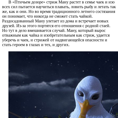
В «Птичьем дозоре» стриж Ману растет в семье чаек и изо
всех сил пытается научиться плавать, ловить рыбу и летать так
же, как и они. Но во время традиционного летнего состязания
он понимает, что никогда не сможет стать чайкой.
Раздосадованный Ману улетает из дома и встречает новых
друзей. Из-за этого портятся его отношения с родной стаей.
Но тут в дело вмешивается случай. Ману, который вырос
отважным как чайка и изобретательным как стриж, удается
уберечь и чаек, и стрижей от надвигающейся опасности и
стать героем в глазах и тех, и других.