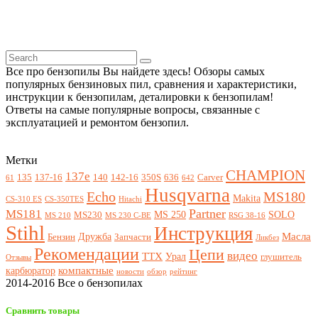
Все про бензопилы Вы найдете здесь! Обзоры самых
популярных бензиновых пил, сравнения и характеристики,
инструкции к бензопилам, деталировки к бензопилам!
Ответы на самые популярные вопросы, связанные с
эксплуатацией и ремонтом бензопил.
Метки
CHAMPION
137e
135
137-16
140
142-16
350S
636
Carver
61
642
Husqvarna
Echo
MS180
Makita
CS-310 ES
CS-350TES
Hitachi
Partner
MS181
MS 250
SOLO
MS230
MS 210
MS 230 C-BE
RSG 38-16
Stihl
Инструкция
Масла
Дружба
Бензин
Запчасти
Ликбез
Рекомендации
Цепи
видео
ТТХ
Урал
глушитель
Отзывы
компактные
карбюратор
новости
обзор
рейтинг
2014-2016 Все о бензопилах
Сравнить товары