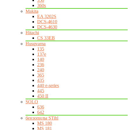
350
360s
Makita
EA 3202S
DCS-4610
DCS-4630
Hitachi
CS 33EB
Husqvarna
135
137e
140
236
240
365
435
440 e-series
445
450 II
SOLO
636
642
бензопилы STihl
MS 180
MS 181