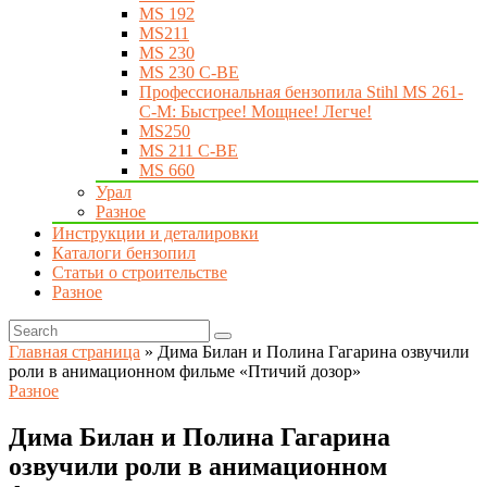
MS 192
MS211
MS 230
MS 230 C-BE
Профессиональная бензопила Stihl MS 261-
C-M: Быстрее! Мощнее! Легче!
MS250
MS 211 C-BE
MS 660
Урал
Разное
Инструкции и деталировки
Каталоги бензопил
Статьи о строительстве
Разное
Главная страница
»
Дима Билан и Полина Гагарина озвучили
роли в анимационном фильме «Птичий дозор»
Разное
Дима Билан и Полина Гагарина
озвучили роли в анимационном