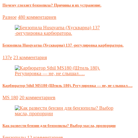
Почему глохнет бензопила? Причины и их устранение.
Разное
480 комментариев
Бензопила Husqvarna (Хускварна) 137 -регулировка карбюратора.
137e
23 комментария
Карбюратор Sthil MS180 (Штиль 180). Регулировка — не, не слышал….
MS 180
20 комментариев
Как развести бензин для бензопилы? Выбор масла, пропорции
Бензопилы
12 комментариев