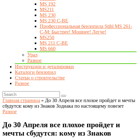
MS 192
MS211
MS 230
MS 230 C-BE
Профессиональная бензопила Stihl MS 261-
C-M: Быстрее! Мощнее! Легче!
MS250
MS 211 C-BE
MS 660
Урал
Разное
Инструкции и деталировки
Каталоги бензопил
Статьи о строительстве
Разное
Главная страница
»
До 30 Апреля все плохое пройдет и мечты
сбудутся: кому из Знаков Зодиака по настоящему повезет
Разное
До 30 Апреля все плохое пройдет и
мечты сбудутся: кому из Знаков