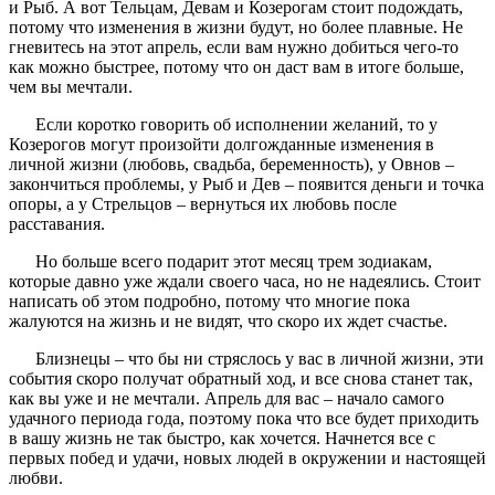
и Рыб. А вот Тельцам, Девам и Козерогам стоит подождать,
потому что изменения в жизни будут, но более плавные. Не
гневитесь на этот апрель, если вам нужно добиться чего-то
как можно быстрее, потому что он даст вам в итоге больше,
чем вы мечтали.
Если коротко говорить об исполнении желаний, то у
Козерогов могут произойти долгожданные изменения в
личной жизни (любовь, свадьба, беременность), у Овнов –
закончиться проблемы, у Рыб и Дев – появится деньги и точка
опоры, а у Стрельцов – вернуться их любовь после
расставания.
Но больше всего подарит этот месяц трем зодиакам,
которые давно уже ждали своего часа, но не надеялись. Стоит
написать об этом подробно, потому что многие пока
жалуются на жизнь и не видят, что скоро их ждет счастье.
Близнецы – что бы ни стряслось у вас в личной жизни, эти
события скоро получат обратный ход, и все снова станет так,
как вы уже и не мечтали. Апрель для вас – начало самого
удачного периода года, поэтому пока что все будет приходить
в вашу жизнь не так быстро, как хочется. Начнется все с
первых побед и удачи, новых людей в окружении и настоящей
любви.