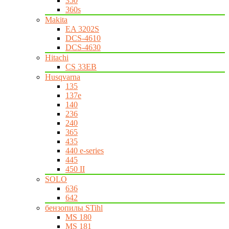
350
360s
Makita
EA 3202S
DCS-4610
DCS-4630
Hitachi
CS 33EB
Husqvarna
135
137e
140
236
240
365
435
440 e-series
445
450 II
SOLO
636
642
бензопилы STihl
MS 180
MS 181