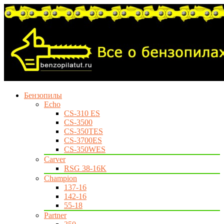
Бензопилы
Echo
CS-310 ES
CS-3500
CS-350TES
CS-3700ES
CS-350WES
Carver
RSG 38-16K
Champion
137-16
142-16
55-18
Partner