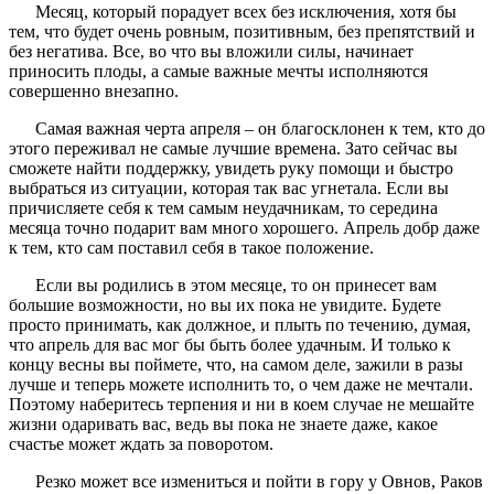
Месяц, который порадует всех без исключения, хотя бы
тем, что будет очень ровным, позитивным, без препятствий и
без негатива. Все, во что вы вложили силы, начинает
приносить плоды, а самые важные мечты исполняются
совершенно внезапно.
Самая важная черта апреля – он благосклонен к тем, кто до
этого переживал не самые лучшие времена. Зато сейчас вы
сможете найти поддержку, увидеть руку помощи и быстро
выбраться из ситуации, которая так вас угнетала. Если вы
причисляете себя к тем самым неудачникам, то середина
месяца точно подарит вам много хорошего. Апрель добр даже
к тем, кто сам поставил себя в такое положение.
Если вы родились в этом месяце, то он принесет вам
большие возможности, но вы их пока не увидите. Будете
просто принимать, как должное, и плыть по течению, думая,
что апрель для вас мог бы быть более удачным. И только к
концу весны вы поймете, что, на самом деле, зажили в разы
лучше и теперь можете исполнить то, о чем даже не мечтали.
Поэтому наберитесь терпения и ни в коем случае не мешайте
жизни одаривать вас, ведь вы пока не знаете даже, какое
счастье может ждать за поворотом.
Резко может все измениться и пойти в гору у Овнов, Раков