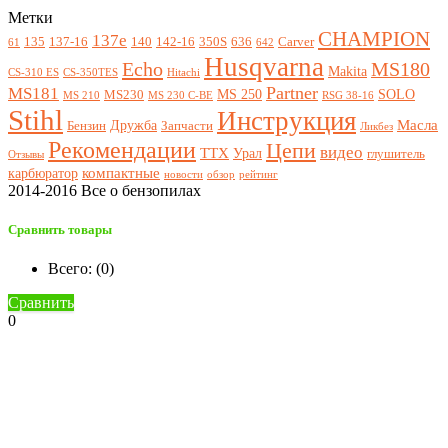
Метки
CHAMPION
137e
135
137-16
140
142-16
350S
636
Carver
61
642
Husqvarna
Echo
MS180
Makita
CS-310 ES
CS-350TES
Hitachi
Partner
MS181
MS 250
SOLO
MS230
MS 210
MS 230 C-BE
RSG 38-16
Stihl
Инструкция
Масла
Дружба
Бензин
Запчасти
Ликбез
Рекомендации
Цепи
видео
ТТХ
Урал
глушитель
Отзывы
компактные
карбюратор
новости
обзор
рейтинг
2014-2016 Все о бензопилах
Сравнить товары
Всего: (
0
)
Сравнить
0