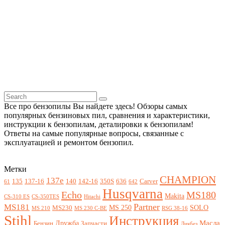
Все про бензопилы Вы найдете здесь! Обзоры самых
популярных бензиновых пил, сравнения и характеристики,
инструкции к бензопилам, деталировки к бензопилам!
Ответы на самые популярные вопросы, связанные с
эксплуатацией и ремонтом бензопил.
Метки
CHAMPION
137e
135
137-16
140
142-16
350S
636
Carver
61
642
Husqvarna
Echo
MS180
Makita
CS-310 ES
CS-350TES
Hitachi
Partner
MS181
MS 250
SOLO
MS230
MS 210
MS 230 C-BE
RSG 38-16
Stihl
Инструкция
Масла
Дружба
Бензин
Запчасти
Ликбез