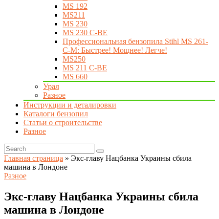
MS 192
MS211
MS 230
MS 230 C-BE
Профессиональная бензопила Stihl MS 261-
C-M: Быстрее! Мощнее! Легче!
MS250
MS 211 C-BE
MS 660
Урал
Разное
Инструкции и деталировки
Каталоги бензопил
Статьи о строительстве
Разное
Главная страница
»
Экс-главу Нацбанка Украины сбила
машина в Лондоне
Разное
Экс-главу Нацбанка Украины сбила
машина в Лондоне