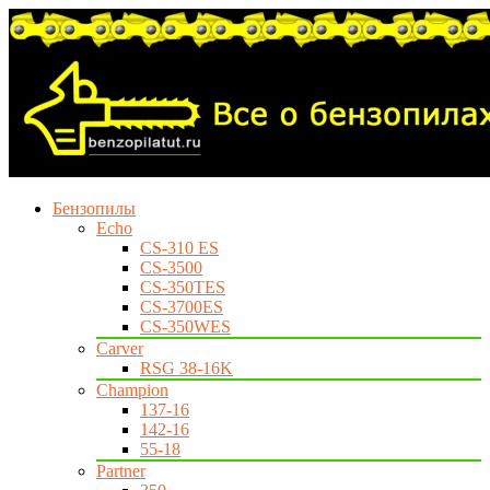
Бензопилы
Echo
CS-310 ES
CS-3500
CS-350TES
CS-3700ES
CS-350WES
Carver
RSG 38-16K
Champion
137-16
142-16
55-18
Partner