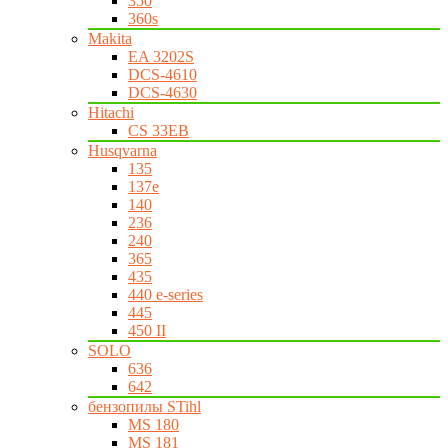
350
360s
Makita
EA 3202S
DCS-4610
DCS-4630
Hitachi
CS 33EB
Husqvarna
135
137e
140
236
240
365
435
440 e-series
445
450 II
SOLO
636
642
бензопилы STihl
MS 180
MS 181