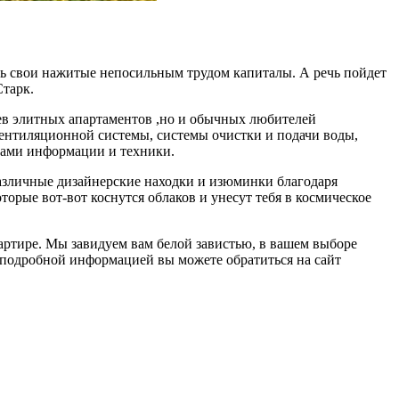
ть свои нажитые непосильным трудом капиталы. А речь пойдет
Старк.
ев элитных апартаментов ,но и обычных любителей
вентиляционной системы, системы очистки и подачи воды,
твами информации и техники.
различные дизайнерские находки и изюминки благодаря
орые вот-вот коснутся облаков и унесут тебя в космическое
ртире. Мы завидуем вам белой завистью, в вашем выборе
 подробной информацией вы можете обратиться на сайт