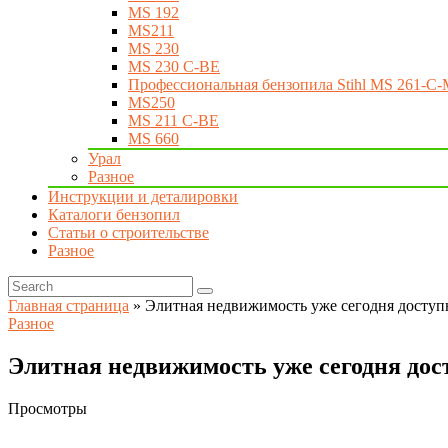
MS 192
MS211
MS 230
MS 230 C-BE
Профессиональная бензопила Stihl MS 261-C-
MS250
MS 211 C-BE
MS 660
Урал
Разное
Инструкции и деталировки
Каталоги бензопил
Статьи о строительстве
Разное
Главная страница
»
Элитная недвижимость уже сегодня доступ
Разное
Элитная недвижимость уже сегодня дос
Просмотры