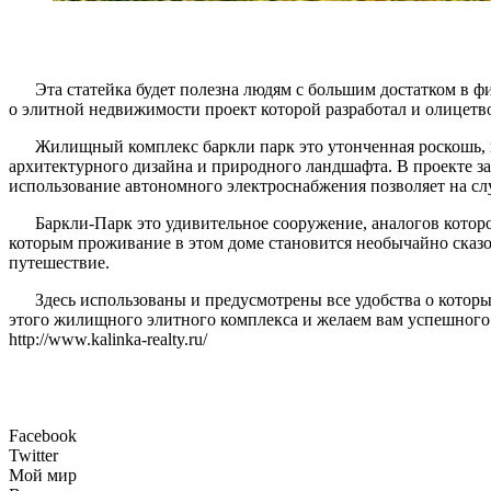
Эта статейка будет полезна людям с большим достатком в
о элитной недвижимости проект которой разработал и олицет
Жилищный комплекс баркли парк это утонченная роскошь, 
архитектурного дизайна и природного ландшафта. В проекте з
использование автономного электроснабжения позволяет на сл
Баркли-Парк это удивительное сооружение, аналогов котор
которым проживание в этом доме становится необычайно сказоч
путешествие.
Здесь использованы и предусмотрены все удобства о кото
этого жилищного элитного комплекса и желаем вам успешного 
http://www.kalinka-realty.ru/
Facebook
Twitter
Мой мир