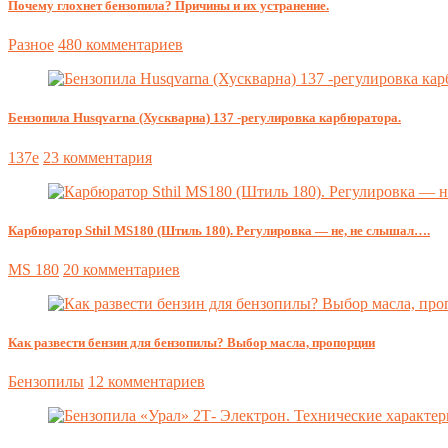
Почему глохнет бензопила? Причины и их устранение.
Разное
480 комментариев
Бензопила Husqvarna (Хускварна) 137 -регулировка карбюратора.
137e
23 комментария
Карбюратор Sthil MS180 (Штиль 180). Регулировка — не, не слышал….
MS 180
20 комментариев
Как развести бензин для бензопилы? Выбор масла, пропорции
Бензопилы
12 комментариев