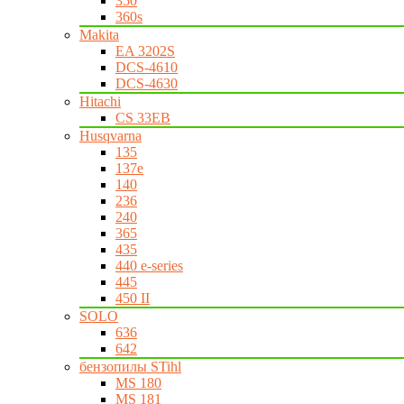
350
360s
Makita
EA 3202S
DCS-4610
DCS-4630
Hitachi
CS 33EB
Husqvarna
135
137e
140
236
240
365
435
440 e-series
445
450 II
SOLO
636
642
бензопилы STihl
MS 180
MS 181