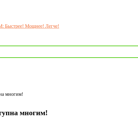
M: Быстрее! Мощнее! Легче!
на многим!
тупна многим!