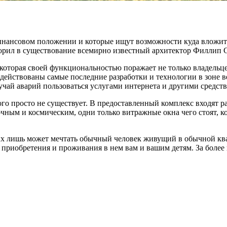
 финансовом положении и которые ищут возможности куда вложи
ворил в существование всемирно известный архитектор Филлип 
которая своей функциональностью поражает не только владельц
адействованы самые последние разработки и технологии в зоне 
учай аварий пользоваться услугами интернета и другими средс
ого просто не существует. В предоставленный комплекс входят 
ным и космическим, одни только витражные окна чего стоят, кот
рых лишь может мечтать обычный человек живущий в обычной ква
приобретения и проживания в нем вам и вашим детям. За более