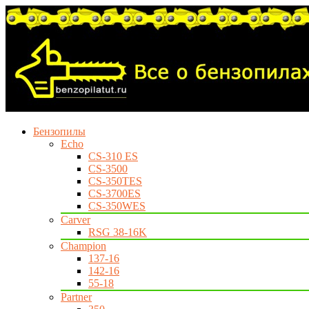
Бензопилы
Echo
CS-310 ES
CS-3500
CS-350TES
CS-3700ES
CS-350WES
Carver
RSG 38-16K
Champion
137-16
142-16
55-18
Partner