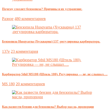
Почему глохнет бензопила? Причины и их устранение.
Разное
480 комментариев
Бензопила Husqvarna (Хускварна) 137 -регулировка карбюратора.
137e
23 комментария
Карбюратор Sthil MS180 (Штиль 180). Регулировка — не, не слышал….
MS 180
20 комментариев
Как развести бензин для бензопилы? Выбор масла, пропорции