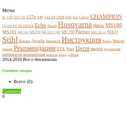
Метки
CHAMPION
137e
135
137-16
140
142-16
350S
636
Carver
61
642
Husqvarna
Echo
MS180
Makita
CS-310 ES
CS-350TES
Hitachi
Partner
MS181
MS 250
SOLO
MS230
MS 210
MS 230 C-BE
RSG 38-16
Stihl
Инструкция
Масла
Дружба
Бензин
Запчасти
Ликбез
Рекомендации
Цепи
видео
ТТХ
Урал
глушитель
Отзывы
компактные
карбюратор
новости
обзор
рейтинг
2014-2016 Все о бензопилах
Сравнить товары
Всего: (
0
)
Сравнить
0