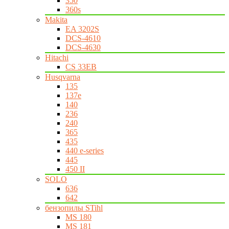
350
360s
Makita
EA 3202S
DCS-4610
DCS-4630
Hitachi
CS 33EB
Husqvarna
135
137e
140
236
240
365
435
440 e-series
445
450 II
SOLO
636
642
бензопилы STihl
MS 180
MS 181