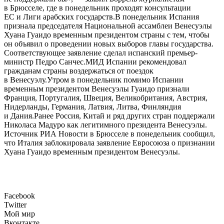
в Брюсселе, где в понедельник проходят консультации
ЕС и Лиги арабских государств.В понедельник Испания
признала председателя Национальной ассамблеи Венесуэлы
Хуана Гуаидо временным президентом страны с тем, чтобы
он объявил о проведении новых выборов главы государства.
Соответствующее заявление сделал испанский премьер-
министр Педро Санчес.МИД Испании рекомендовал
гражданам страны воздержаться от поездок
в Венесуэлу.Утром в понедельник помимо Испании
временным президентом Венесуэлы Гуаидо признали
Франция, Португалия, Швеция, Великобритания, Австрия,
Нидерланды, Германия, Латвия, Литва, Финляндия
и Дания.Ранее Россия, Китай и ряд других стран поддержали
Николаса Мадуро как легитимного президента Венесуэлы.
Источник РИА Новости в Брюсселе в понедельник сообщил,
что Италия заблокировала заявление Евросоюза о признании
Хуана Гуаидо временным президентом Венесуэлы.
Facebook
Twitter
Мой мир
Вконтакте