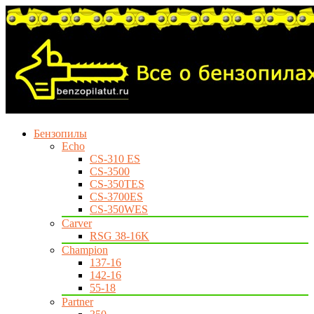
Бензопилы
Echo
CS-310 ES
CS-3500
CS-350TES
CS-3700ES
CS-350WES
Carver
RSG 38-16K
Champion
137-16
142-16
55-18
Partner