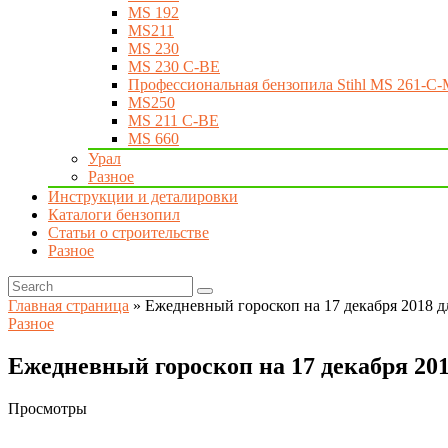
MS 192
MS211
MS 230
MS 230 C-BE
Профессиональная бензопила Stihl MS 261-C-
MS250
MS 211 C-BE
MS 660
Урал
Разное
Инструкции и деталировки
Каталоги бензопил
Статьи о строительстве
Разное
Главная страница
»
Ежедневный гороскоп на 17 декабря 2018 дл
Разное
Ежедневный гороскоп на 17 декабря 201
Просмотры