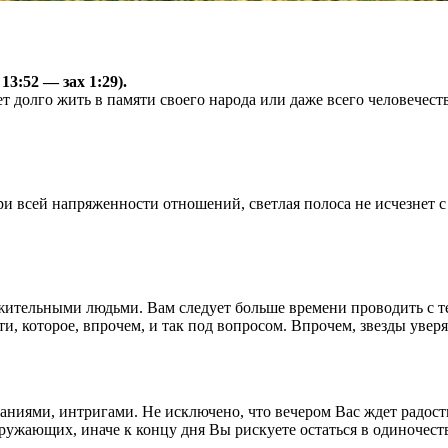
3:52 — зах 1:29).
 долго жить в памяти своего народа или даже всего человечества
и всей напряженности отношений, светлая полоса не исчезнет с
ожительными людьми. Вам следует больше времени проводить с те
, которое, впрочем, и так под вопросом. Впрочем, звезды уверя
ниями, интригами. Не исключено, что вечером Вас ждет радостн
ужающих, иначе к концу дня Вы рискуете остаться в одиночеств