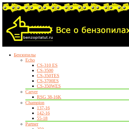
Бензопилы
Echo
CS-310 ES
CS-3500
CS-350TES
CS-3700ES
CS-350WES
Carver
RSG 38-16K
Champion
137-16
142-16
55-18
Partner