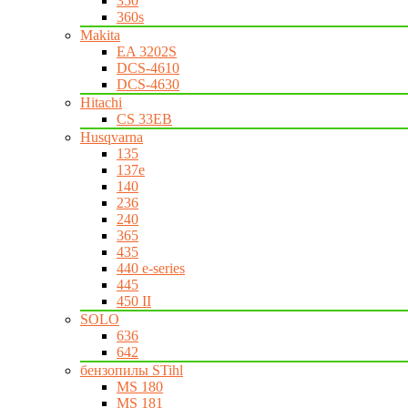
350
360s
Makita
EA 3202S
DCS-4610
DCS-4630
Hitachi
CS 33EB
Husqvarna
135
137e
140
236
240
365
435
440 e-series
445
450 II
SOLO
636
642
бензопилы STihl
MS 180
MS 181