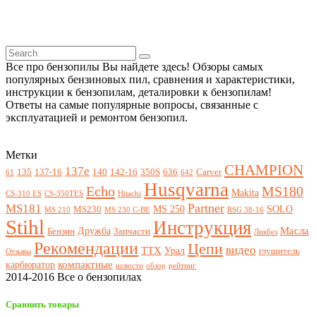
Все про бензопилы Вы найдете здесь! Обзоры самых
популярных бензиновых пил, сравнения и характеристики,
инструкции к бензопилам, деталировки к бензопилам!
Ответы на самые популярные вопросы, связанные с
эксплуатацией и ремонтом бензопил.
Метки
CHAMPION
137e
135
137-16
140
142-16
350S
636
Carver
61
642
Husqvarna
Echo
MS180
Makita
CS-310 ES
CS-350TES
Hitachi
Partner
MS181
MS 250
SOLO
MS230
MS 210
MS 230 C-BE
RSG 38-16
Stihl
Инструкция
Масла
Дружба
Бензин
Запчасти
Ликбез
Рекомендации
Цепи
видео
ТТХ
Урал
глушитель
Отзывы
компактные
карбюратор
новости
обзор
рейтинг
2014-2016 Все о бензопилах
Сравнить товары