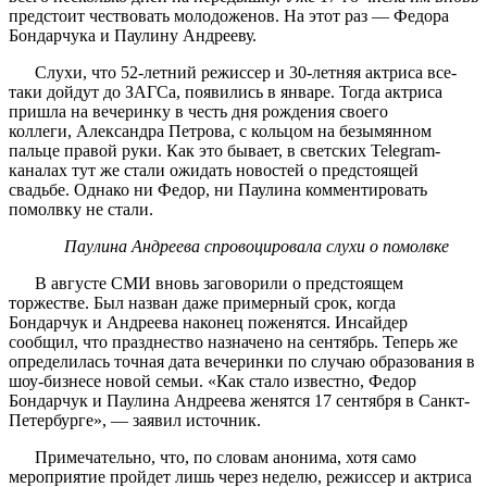
предстоит чествовать молодоженов. На этот раз — Федора
Бондарчука и Паулину Андрееву.
Слухи, что 52-летний режиссер и 30-летняя актриса все-
таки дойдут до ЗАГСа, появились в январе. Тогда актриса
пришла на вечеринку в честь дня рождения своего
коллеги, Александра Петрова, с кольцом на безымянном
пальце правой руки. Как это бывает, в светских Telegram-
каналах тут же стали ожидать новостей о предстоящей
свадьбе. Однако ни Федор, ни Паулина комментировать
помолвку не стали.
Паулина Андреева спровоцировала слухи о помолвке
В августе СМИ вновь заговорили о предстоящем
торжестве. Был назван даже примерный срок, когда
Бондарчук и Андреева наконец поженятся. Инсайдер
сообщил, что празднество назначено на сентябрь. Теперь же
определилась точная дата вечеринки по случаю образования в
шоу-бизнесе новой семьи. «Как стало известно, Федор
Бондарчук и Паулина Андреева женятся 17 сентября в Санкт-
Петербурге», — заявил источник.
Примечательно, что, по словам анонима, хотя само
мероприятие пройдет лишь через неделю, режиссер и актриса