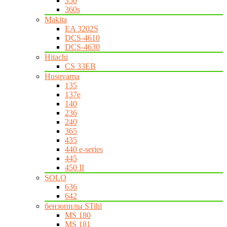
350
360s
Makita
EA 3202S
DCS-4610
DCS-4630
Hitachi
CS 33EB
Husqvarna
135
137e
140
236
240
365
435
440 e-series
445
450 II
SOLO
636
642
бензопилы STihl
MS 180
MS 181