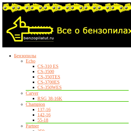
Бензопилы
Echo
CS-310 ES
CS-3500
CS-350TES
CS-3700ES
CS-350WES
Carver
RSG 38-16K
Champion
137-16
142-16
55-18
Partner