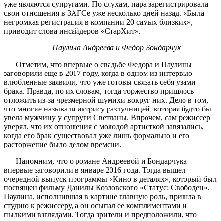
уже являются супругами. По слухам, пара зарегистрировала
свои отношения в ЗАГСе уже несколько дней назад. «Была
негромкая регистрация в компании 20 самых близких», —
приводит слова инсайдеров «СтарХит».
Паулина Андреева и Федор Бондарчук
Отметим, что впервые о свадьбе Федора и Паулины
заговорили еще в 2017 году, когда в одном из интервью
влюбленные заявили, что уже готовы связать себя узами
брака. Правда, по их словам, тогда торжество пришлось
отложить из-за чрезмерной шумихи вокруг них. Дело в том,
что многие называли актрису разлучницей, которая будто бы
увела мужчину у супруги Светланы. Впрочем, сам режиссер
уверял, что их отношения с молодой артисткой завязались,
когда его брак существовал уже лишь формально и его
расторжение было делом времени.
Напомним, что о романе Андреевой и Бондарчука
впервые заговорили в январе 2016 года. Тогда вышел
очередной выпуск программы «Кино в деталях», который был
посвящен фильму Данилы Козловского «Статус: Свободен».
Паулина, исполнившая в картине главную роль, пришла в
студию к режиссеру, а он осыпал ее комплиментами и
пылкими взглядами. Тогда зрители и предположили, что