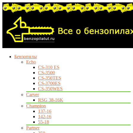
Бензопилы
Echo
CS-310 ES
CS-3500
CS-350TES
CS-3700ES
CS-350WES
Carver
RSG 38-16K
Champion
137-16
142-16
55-18
Partner