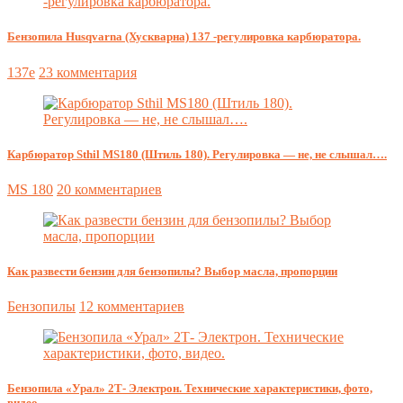
Бензопила Husqvarna (Хускварна) 137 -регулировка карбюратора.
137e
23 комментария
Карбюратор Sthil MS180 (Штиль 180). Регулировка — не, не слышал….
MS 180
20 комментариев
Как развести бензин для бензопилы? Выбор масла, пропорции
Бензопилы
12 комментариев
Бензопила «Урал» 2Т- Электрон. Технические характеристики, фото,
видео.