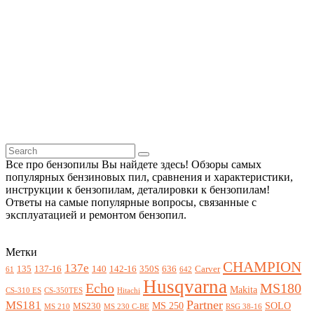
Все про бензопилы Вы найдете здесь! Обзоры самых
популярных бензиновых пил, сравнения и характеристики,
инструкции к бензопилам, деталировки к бензопилам!
Ответы на самые популярные вопросы, связанные с
эксплуатацией и ремонтом бензопил.
Метки
CHAMPION
137e
135
137-16
140
142-16
350S
636
Carver
61
642
Husqvarna
Echo
MS180
Makita
CS-310 ES
CS-350TES
Hitachi
Partner
MS181
MS 250
SOLO
MS230
MS 210
MS 230 C-BE
RSG 38-16