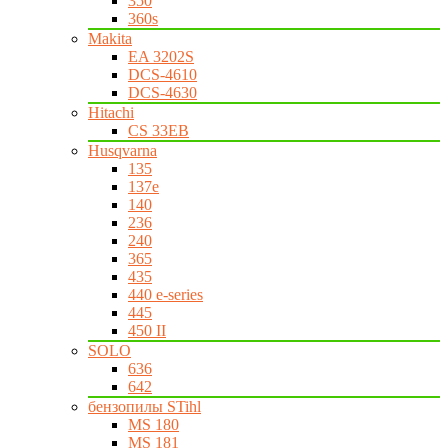
350
360s
Makita
EA 3202S
DCS-4610
DCS-4630
Hitachi
CS 33EB
Husqvarna
135
137e
140
236
240
365
435
440 e-series
445
450 II
SOLO
636
642
бензопилы STihl
MS 180
MS 181