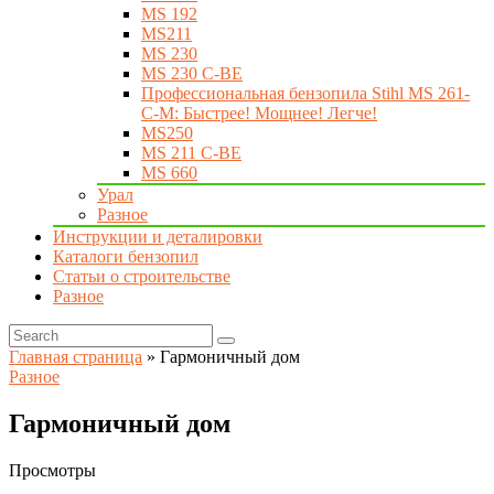
MS 192
MS211
MS 230
MS 230 C-BE
Профессиональная бензопила Stihl MS 261-
C-M: Быстрее! Мощнее! Легче!
MS250
MS 211 C-BE
MS 660
Урал
Разное
Инструкции и деталировки
Каталоги бензопил
Статьи о строительстве
Разное
Главная страница
»
Гармоничный дом
Разное
Гармоничный дом
Просмотры