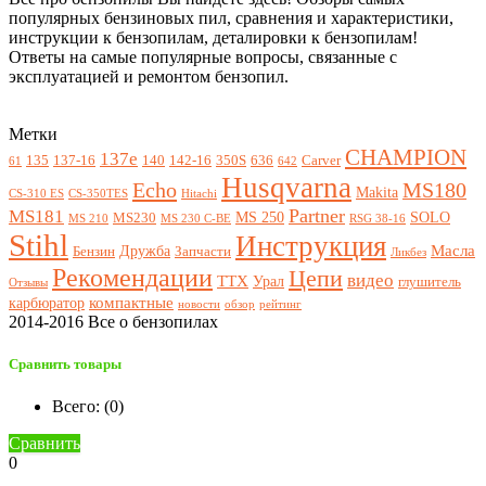
популярных бензиновых пил, сравнения и характеристики,
инструкции к бензопилам, деталировки к бензопилам!
Ответы на самые популярные вопросы, связанные с
эксплуатацией и ремонтом бензопил.
Метки
CHAMPION
137e
135
137-16
140
142-16
350S
636
Carver
61
642
Husqvarna
Echo
MS180
Makita
CS-310 ES
CS-350TES
Hitachi
Partner
MS181
MS 250
SOLO
MS230
MS 210
MS 230 C-BE
RSG 38-16
Stihl
Инструкция
Масла
Дружба
Бензин
Запчасти
Ликбез
Рекомендации
Цепи
видео
ТТХ
Урал
глушитель
Отзывы
компактные
карбюратор
новости
обзор
рейтинг
2014-2016 Все о бензопилах
Сравнить товары
Всего: (
0
)
Сравнить
0