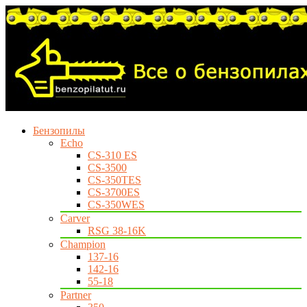
Бензопилы
Echo
CS-310 ES
CS-3500
CS-350TES
CS-3700ES
CS-350WES
Carver
RSG 38-16K
Champion
137-16
142-16
55-18
Partner