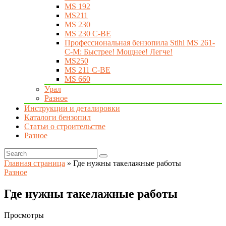
MS 192
MS211
MS 230
MS 230 C-BE
Профессиональная бензопила Stihl MS 261-
C-M: Быстрее! Мощнее! Легче!
MS250
MS 211 C-BE
MS 660
Урал
Разное
Инструкции и деталировки
Каталоги бензопил
Статьи о строительстве
Разное
Главная страница
»
Где нужны такелажные работы
Разное
Где нужны такелажные работы
Просмотры