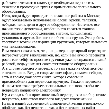
работами считаются такие, где необходимо переносить
тяжелые и громоздкие грузы с применением специального
оборудования.
Итак, когда будут проходить такелажные работы в Москве,
будут обязательно использованы блоки, крюки, тележки,
лебедки, тали, цепи и другое оборудование. Частенько все
начинается с демонтажа, особенно это касается станков,
промышленного оборудования, витрин, холодильных
установок и других больших и объемных грузов. Эти работы
требуют высокой квалификации грузчиков, которых называют
уже такелажниками.
Вам может показаться, что, например, квартирный переезд не
потребует услуг такелажников, но, если вам нужно перевезти
рояль или сейф, то простые грузчики уже не справятся с такой
работой, ведь у них нет соответствующего оборудования.
А в случае офисного переезда, то вам также не обойтись без
такелажников. Ведь, в современном офисе, помимо сейфов,
есть и громоздкая оргтехника, которая совсем не
приспособлена для переноски вручную. Также и перевозка
банкоматов тоже требует специальных навыков, чтобы не
повредить капризную электронику.
Ну, а складской и промышленный переезд – это вообще целое
искусство, таинством которого владеют такелажники.
Итак, в нашей современной динамичной жизни невозможно
обойтись как без переездов, так и без такелажных работ