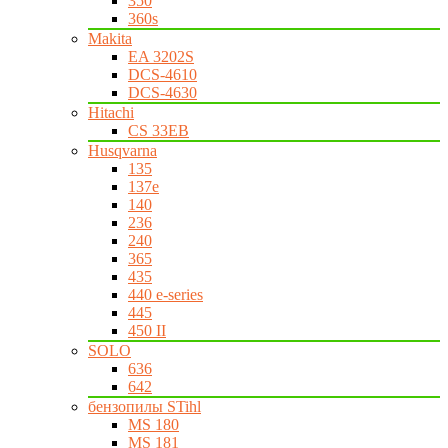
350
360s
Makita
EA 3202S
DCS-4610
DCS-4630
Hitachi
CS 33EB
Husqvarna
135
137e
140
236
240
365
435
440 e-series
445
450 II
SOLO
636
642
бензопилы STihl
MS 180
MS 181