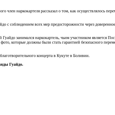
рого член наркокартеля рассказал о том, как осуществлялось пе
айдо с соблюдением всех мер предосторожности через доверенно
 Гуайдо занимался наркокартель, чьим участником является Посс
е фото, которые должны были стать гарантией безопасного перем
 благотворительного концерта в Кукуте в Боливии.
анды Гуайдо.