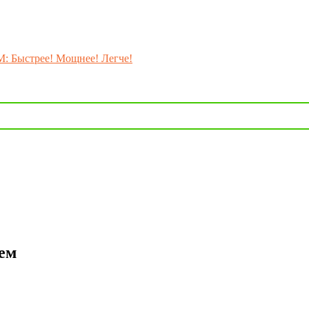
M: Быстрее! Мощнее! Легче!
лем