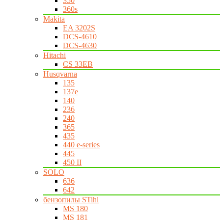
350
360s
Makita
EA 3202S
DCS-4610
DCS-4630
Hitachi
CS 33EB
Husqvarna
135
137e
140
236
240
365
435
440 e-series
445
450 II
SOLO
636
642
бензопилы STihl
MS 180
MS 181