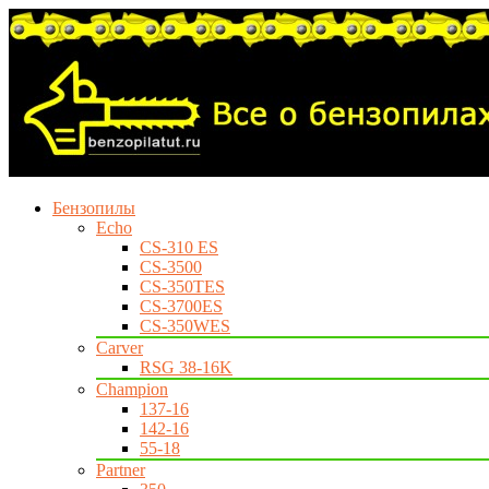
Бензопилы
Echo
CS-310 ES
CS-3500
CS-350TES
CS-3700ES
CS-350WES
Carver
RSG 38-16K
Champion
137-16
142-16
55-18
Partner