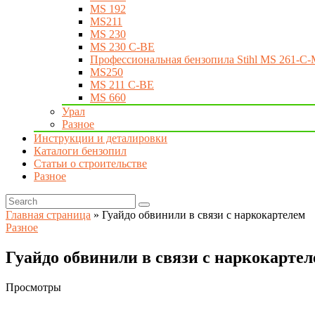
MS 192
MS211
MS 230
MS 230 C-BE
Профессиональная бензопила Stihl MS 261-C-
MS250
MS 211 C-BE
MS 660
Урал
Разное
Инструкции и деталировки
Каталоги бензопил
Статьи о строительстве
Разное
Главная страница
»
Гуайдо обвинили в связи с наркокартелем
Разное
Гуайдо обвинили в связи с наркокарте
Просмотры