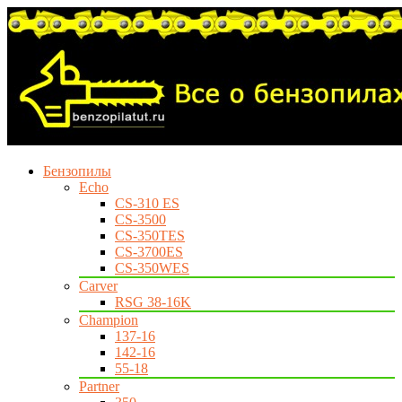
Бензопилы
Echo
CS-310 ES
CS-3500
CS-350TES
CS-3700ES
CS-350WES
Carver
RSG 38-16K
Champion
137-16
142-16
55-18
Partner