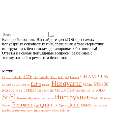
Все про бензопилы Вы найдете здесь! Обзоры самых
популярных бензиновых пил, сравнения и характеристики,
инструкции к бензопилам, деталировки к бензопилам!
Ответы на самые популярные вопросы, связанные с
эксплуатацией и ремонтом бензопил.
Метки
CHAMPION
137e
135
137-16
140
142-16
350S
636
Carver
61
642
Husqvarna
Echo
MS180
Makita
CS-310 ES
CS-350TES
Hitachi
Partner
MS181
MS 250
SOLO
MS230
MS 210
MS 230 C-BE
RSG 38-16
Stihl
Инструкция
Масла
Дружба
Бензин
Запчасти
Ликбез
Рекомендации
Цепи
видео
ТТХ
Урал
глушитель
Отзывы
компактные
карбюратор
новости
обзор
рейтинг