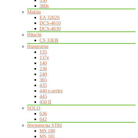
350
360s
Makita
EA 3202S
DCS-4610
DCS-4630
Hitachi
CS 33EB
Husqvarna
135
137e
140
236
240
365
435
440 e-series
445
450 II
SOLO
636
642
бензопилы STihl
MS 180
MS 181