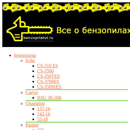
Бензопилы
Echo
CS-310 ES
CS-3500
CS-350TES
CS-3700ES
CS-350WES
Carver
RSG 38-16K
Champion
137-16
142-16
55-18
Partner