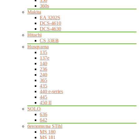
350
360s
Makita
EA 3202S
DCS-4610
DCS-4630
Hitachi
CS 33EB
Husqvarna
135
137e
140
236
240
365
435
440 e-series
445
450 II
SOLO
636
642
бензопилы STihl
MS 180
MS 181