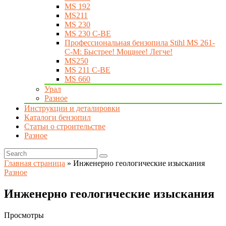
MS 192
MS211
MS 230
MS 230 C-BE
Профессиональная бензопила Stihl MS 261-
C-M: Быстрее! Мощнее! Легче!
MS250
MS 211 C-BE
MS 660
Урал
Разное
Инструкции и деталировки
Каталоги бензопил
Статьи о строительстве
Разное
Главная страница
»
Инженерно геологические изыскания
Разное
Инженерно геологические изыскания
Просмотры