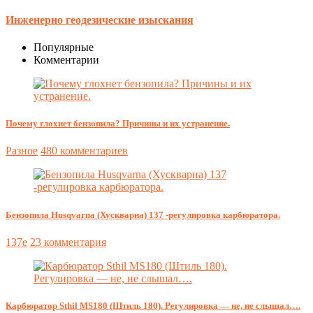
Инженерно геодезические изыскания
Популярные
Комментарии
Почему глохнет бензопила? Причины и их устранение.
Разное
480 комментариев
Бензопила Husqvarna (Хускварна) 137 -регулировка карбюратора.
137e
23 комментария
Карбюратор Sthil MS180 (Штиль 180). Регулировка — не, не слышал….