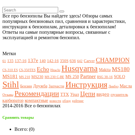
Все про бензопилы Вы найдете здесь! Обзоры самых
популярных бензиновых пил, сравнения и характеристики,
инструкции к бензопилам, деталировки к бензопилам!
Ответы на самые популярные вопросы, связанные с
эксплуатацией и ремонтом бензопил.
Метки
CHAMPION
137e
135
137-16
140
142-16
350S
636
Carver
61
642
Husqvarna
Echo
MS180
Makita
CS-310 ES
CS-350TES
Hitachi
Partner
MS181
MS 250
SOLO
MS230
MS 210
MS 230 C-BE
RSG 38-16
Stihl
Инструкция
Масла
Дружба
Бензин
Запчасти
Ликбез
Рекомендации
Цепи
видео
ТТХ
Урал
глушитель
Отзывы
компактные
карбюратор
новости
обзор
рейтинг
2014-2016 Все о бензопилах
Сравнить товары
Всего: (
0
)