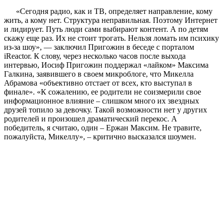
«Сегодня радио, как и ТВ, определяет направление, кому
жить, а кому нет. Структура неправильная. Поэтому Интернет
и лидирует. Путь люди сами выбирают контент. А по детям
скажу еще раз. Их не стоит трогать. Нельзя ломать им психику
из-за шоу», — заключил Пригожин в беседе с порталом
iReactor. К слову, через несколько часов после выхода
интервью, Иосиф Пригожин поддержал «лайком» Максима
Галкина, заявившего в своем микроблоге, что Микелла
Абрамова «объективно отстает от всех, кто выступал в
финале». «К сожалению, ее родители не соизмерили свое
информационное влияние – слишком много их звездных
друзей топило за девочку. Такой возможности нет у других
родителей и произошел драматический перекос. А
победитель, я считаю, один – Ержан Максим. Не травите,
пожалуйста, Микеллу», – критично высказался шоумен.