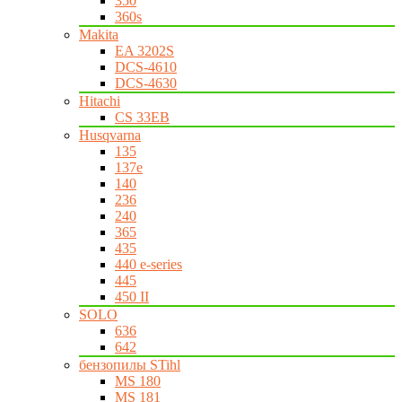
350
360s
Makita
EA 3202S
DCS-4610
DCS-4630
Hitachi
CS 33EB
Husqvarna
135
137e
140
236
240
365
435
440 e-series
445
450 II
SOLO
636
642
бензопилы STihl
MS 180
MS 181