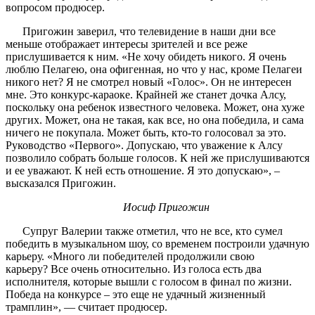
вопросом продюсер.
Пригожин заверил, что телевидение в наши дни все
меньше отображает интересы зрителей и все реже
прислушивается к ним. «Не хочу обидеть никого. Я очень
люблю Пелагею, она офигенная, но что у нас, кроме Пелагеи
никого нет? Я не смотрел новый «Голос». Он не интересен
мне. Это конкурс-караоке. Крайней же станет дочка Алсу,
поскольку она ребенок известного человека. Может, она хуже
других. Может, она не такая, как все, но она победила, и сама
ничего не покупала. Может быть, кто-то голосовал за это.
Руководство «Первого». Допускаю, что уважение к Алсу
позволило собрать больше голосов. К ней же прислушиваются
и ее уважают. К ней есть отношение. Я это допускаю», –
высказался Пригожин.
Иосиф Пригожин
Супруг Валерии также отметил, что не все, кто сумел
победить в музыкальном шоу, со временем построили удачную
карьеру. «Много ли победителей продолжили свою
карьеру? Все очень относительно. Из голоса есть два
исполнителя, которые вышли с голосом в финал по жизни.
Победа на конкурсе – это еще не удачный жизненный
трамплин», — считает продюсер.