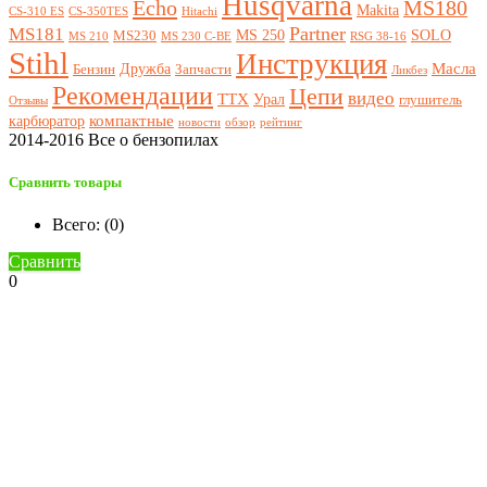
Husqvarna
Echo
MS180
Makita
CS-310 ES
CS-350TES
Hitachi
Partner
MS181
MS 250
SOLO
MS230
MS 210
MS 230 C-BE
RSG 38-16
Stihl
Инструкция
Масла
Дружба
Бензин
Запчасти
Ликбез
Рекомендации
Цепи
видео
ТТХ
Урал
глушитель
Отзывы
компактные
карбюратор
новости
обзор
рейтинг
2014-2016 Все о бензопилах
Сравнить товары
Всего: (
0
)
Сравнить
0