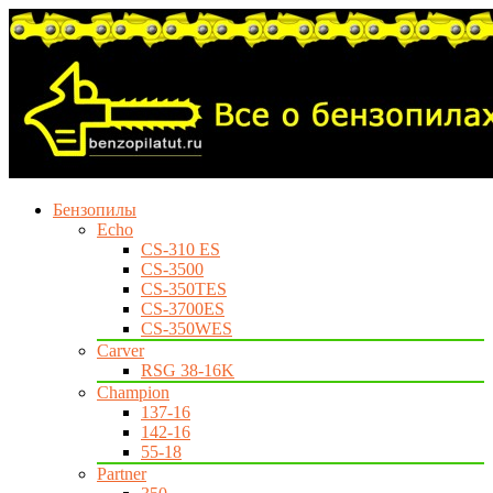
Бензопилы
Echo
CS-310 ES
CS-3500
CS-350TES
CS-3700ES
CS-350WES
Carver
RSG 38-16K
Champion
137-16
142-16
55-18
Partner