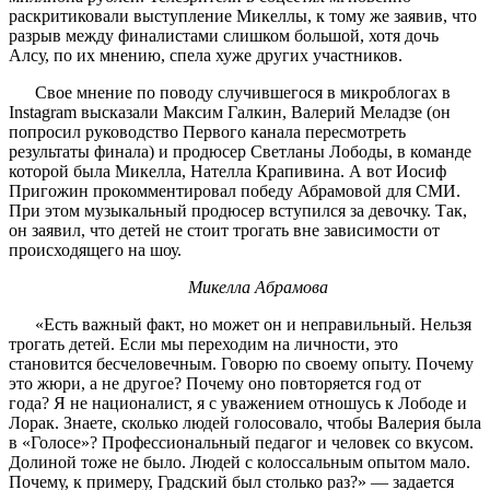
раскритиковали выступление Микеллы, к тому же заявив, что
разрыв между финалистами слишком большой, хотя дочь
Алсу, по их мнению, спела хуже других участников.
Свое мнение по поводу случившегося в микроблогах в
Instagram высказали Максим Галкин, Валерий Меладзе (он
попросил руководство Первого канала пересмотреть
результаты финала) и продюсер Светланы Лободы, в команде
которой была Микелла, Нателла Крапивина. А вот Иосиф
Пригожин прокомментировал победу Абрамовой для СМИ.
При этом музыкальный продюсер вступился за девочку. Так,
он заявил, что детей не стоит трогать вне зависимости от
происходящего на шоу.
Микелла Абрамова
«Есть важный факт, но может он и неправильный. Нельзя
трогать детей. Если мы переходим на личности, это
становится бесчеловечным. Говорю по своему опыту. Почему
это жюри, а не другое? Почему оно повторяется год от
года? Я не националист, я с уважением отношусь к Лободе и
Лорак. Знаете, сколько людей голосовало, чтобы Валерия была
в «Голосе»? Профессиональный педагог и человек со вкусом.
Долиной тоже не было. Людей с колоссальным опытом мало.
Почему, к примеру, Градский был столько раз?» — задается