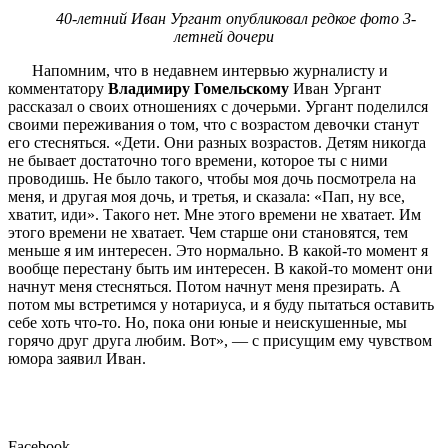
40-летний Иван Ургант опубликовал редкое фото 3-
летней дочери
Напомним, что в недавнем интервью журналисту и
комментатору
Владимиру Гомельскому
Иван Ургант
рассказал о своих отношениях с дочерьми. Ургант поделился
своими переживания о том, что с возрастом девочки станут
его стесняться. «Дети. Они разных возрастов. Детям никогда
не бывает достаточно того времени, которое ты с ними
проводишь. Не было такого, чтобы моя дочь посмотрела на
меня, и другая моя дочь, и третья, и сказала: «Пап, ну все,
хватит, иди». Такого нет. Мне этого времени не хватает. Им
этого времени не хватает. Чем старше они становятся, тем
меньше я им интересен. Это нормально. В какой-то момент я
вообще перестану быть им интересен. В какой-то момент они
начнут меня стесняться. Потом начнут меня презирать. А
потом мы встретимся у нотариуса, и я буду пытаться оставить
себе хоть что-то. Но, пока они юные и неискушенные, мы
горячо друг друга любим. Вот», — с присущим ему чувством
юмора заявил Иван.
Facebook