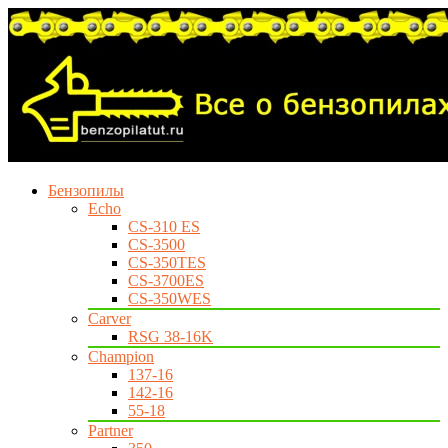
Бензопилы
Echo
CS-310 ES
CS-3500
CS-350TES
CS-3700ES
CS-350WES
Carver
RSG 38-16K
Champion
137-16
142-16
55-18
Partner