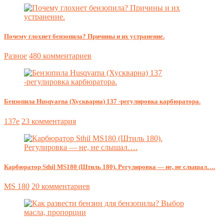
Почему глохнет бензопила? Причины и их устранение.
Разное
480 комментариев
Бензопила Husqvarna (Хускварна) 137 -регулировка карбюратора.
137e
23 комментария
Карбюратор Sthil MS180 (Штиль 180). Регулировка — не, не слышал….
MS 180
20 комментариев