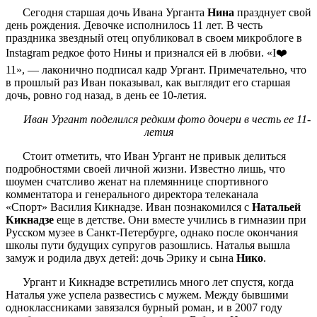
Сегодня старшая дочь Ивана Урганта
Нина
празднует свой
день рождения. Девочке исполнилось 11 лет. В честь
праздника звездный отец опубликовал в своем микроблоге в
Instagram редкое фото Нины и признался ей в любви. «I❤️
11», — лаконично подписал кадр Ургант. Примечательно, что
в прошлый раз Иван показывал, как выглядит его старшая
дочь, ровно год назад, в день ее 10-летия.
Иван Ургант поделился редким фото дочери в честь ее 11-
летия
Стоит отметить, что Иван Ургант не привык делиться
подробностями своей личной жизни. Известно лишь, что
шоумен счатсливо женат на племяннице спортивного
комментатора и генерального директора телеканала
«Спорт» Василия Кикнадзе. Иван познакомился с
Натальей
Кикнадзе
еще в детстве. Они вместе учились в гимназии при
Русском музее в Санкт-Петербурге, однако после окончания
школы пути будущих супругов разошлись. Наталья вышла
замуж и родила двух детей: дочь Эрику и сына
Нико
.
Ургант и Кикнадзе встретились много лет спустя, когда
Наталья уже успела развестись с мужем. Между бывшими
одноклассниками завязался бурный роман, и в 2007 году