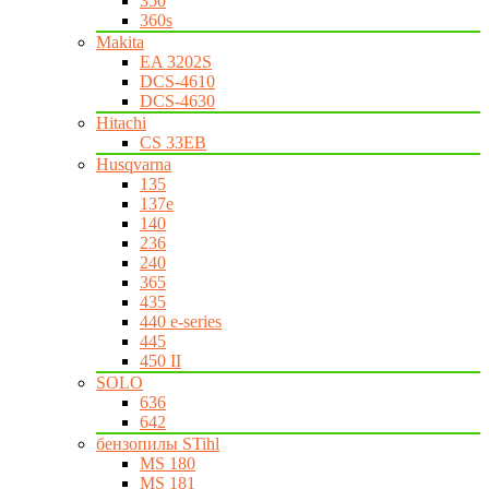
350
360s
Makita
EA 3202S
DCS-4610
DCS-4630
Hitachi
CS 33EB
Husqvarna
135
137e
140
236
240
365
435
440 e-series
445
450 II
SOLO
636
642
бензопилы STihl
MS 180
MS 181