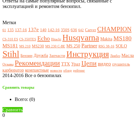
Ответы на самые популярные вопросы, связанные с
эксплуатацией и ремонтом бензопил.
Метки
CHAMPION
137e
135
137-16
140
142-16
350S
636
Carver
61
642
Husqvarna
Echo
MS180
Makita
CS-310 ES
CS-350TES
Hitachi
Partner
MS181
MS 250
SOLO
MS230
MS 210
MS 230 C-BE
RSG 38-16
Stihl
Инструкция
Масла
Дружба
Бензин
Запчасти
Ликбез
Рекомендации
Цепи
видео
ТТХ
Урал
глушитель
Отзывы
компактные
карбюратор
новости
обзор
рейтинг
2014-2016 Все о бензопилах
Сравнить товары
Всего: (
0
)
Сравнить
0