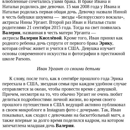
влюбленные сочетались узами брака. В браке Ивана и
Натальи родились две девочки. 15 мая 2008 года у Ивана и
Натальи родилась первая общая дочь. Девочку назвали Ниной
в честь бабушки шоумена — звезды «Белорусского вокзала»,
актрисы Нины Ургант. Второй раз Иван и Наталья стали
родителями 21 сентября 2015 года. Тогда на свет появилась
Валерия
, названная в честь матери Урганта —
актрисы
Валерии Киселёвой
. Кроме того, Иван принял как
родного ребенка дочь супруги от первого брака
Эрику
,
которая сейчас живет и учится в США. Девушка изучает
основы современного искусства и фотографии в престижной
школе Parsons.
Иван Ургант со своими детьми
К слову, после того, как в сентябре прошлого года Эрика
переехала в США, звездная семья при каждом удобном случае
отправляется за океан, чтобы провести время с девушкой.
Причем, несмотря на то, что обычно Ургант не очень любит
делиться подробностями личной жизни, во время своего
прошлого путешествия в США ведущий активно публиковал
в своем микроблоге в Instagram фото с дочерьми. Так, Иван
показывал, как сходил с девочками на баскетбольный матч, а
также впервые за долго время поделился кадром, на котором
запечатлена младшая дочь
Валерия
.