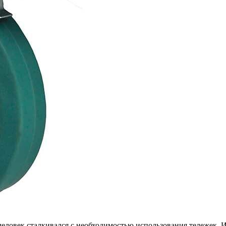
человек сталкивался с необходимостью использования тележек.
И