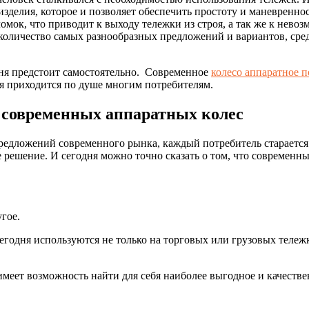
зделия, которое и позволяет обеспечить простоту и маневреннос
ок, что приводит к выходу тележки из строя, а так же к невозм
количество самых разнообразных предложений и вариантов, сре
одня предстоит самостоятельно. Современное
колесо аппаратное п
я приходится по душе многим потребителям.
 современных аппаратных колес
предложений современного рынка, каждый потребитель старается 
решение. И сегодня можно точно сказать о том, что современные
гое.
сегодня используются не только на торговых или грузовых теле
меет возможность найти для себя наиболее выгодное и качеств