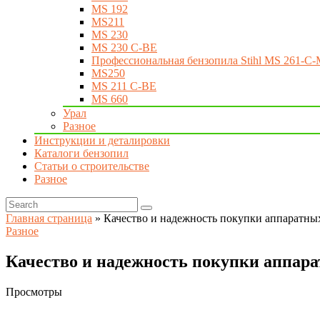
MS 192
MS211
MS 230
MS 230 C-BE
Профессиональная бензопила Stihl MS 261-C-
MS250
MS 211 C-BE
MS 660
Урал
Разное
Инструкции и деталировки
Каталоги бензопил
Статьи о строительстве
Разное
Главная страница
»
Качество и надежность покупки аппаратны
Разное
Качество и надежность покупки аппара
Просмотры