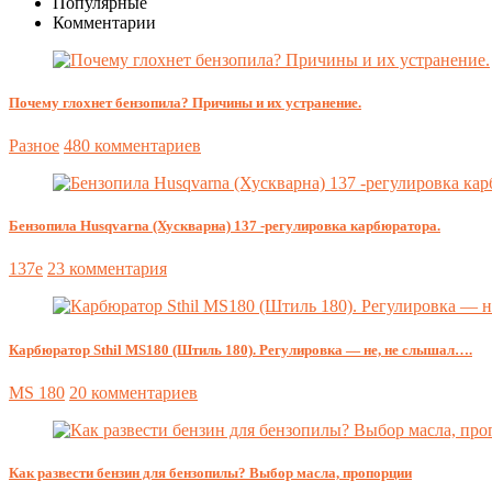
Популярные
Комментарии
Почему глохнет бензопила? Причины и их устранение.
Разное
480 комментариев
Бензопила Husqvarna (Хускварна) 137 -регулировка карбюратора.
137e
23 комментария
Карбюратор Sthil MS180 (Штиль 180). Регулировка — не, не слышал….
MS 180
20 комментариев
Как развести бензин для бензопилы? Выбор масла, пропорции