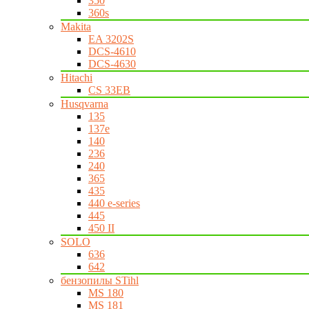
350
360s
Makita
EA 3202S
DCS-4610
DCS-4630
Hitachi
CS 33EB
Husqvarna
135
137e
140
236
240
365
435
440 e-series
445
450 II
SOLO
636
642
бензопилы STihl
MS 180
MS 181