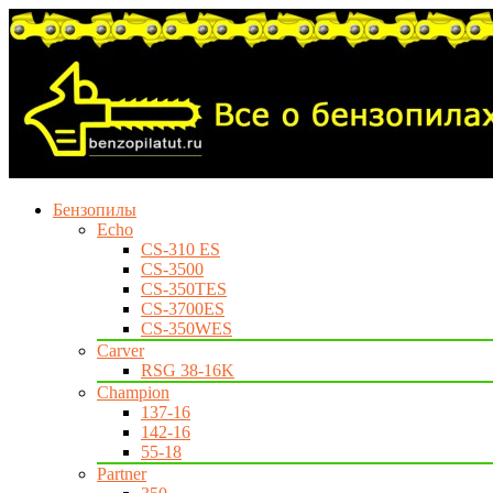
Бензопилы
Echo
CS-310 ES
CS-3500
CS-350TES
CS-3700ES
CS-350WES
Carver
RSG 38-16K
Champion
137-16
142-16
55-18
Partner