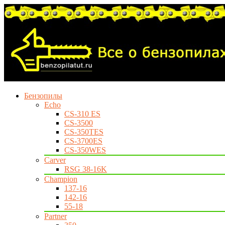
Бензопилы
Echo
CS-310 ES
CS-3500
CS-350TES
CS-3700ES
CS-350WES
Carver
RSG 38-16K
Champion
137-16
142-16
55-18
Partner