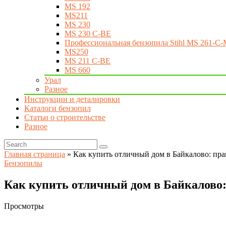
MS 192
MS211
MS 230
MS 230 C-BE
Профессиональная бензопила Stihl MS 261-C-
MS250
MS 211 C-BE
MS 660
Урал
Разное
Инструкции и деталировки
Каталоги бензопил
Статьи о строительстве
Разное
Главная страница
»
Как купить отличный дом в Байкалово: пр
Бензопилы
Как купить отличный дом в Байкалово
Просмотры