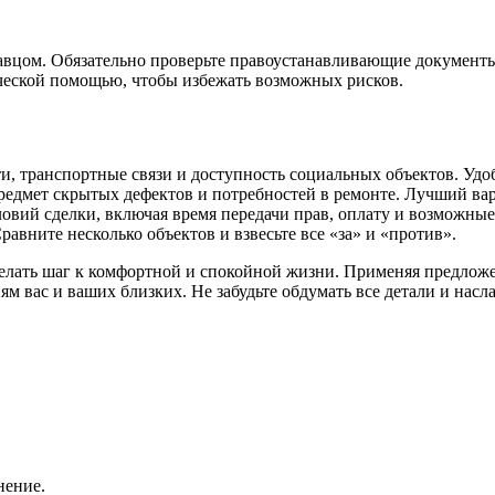
давцом. Обязательно проверьте правоустанавливающие документы
ческой помощью, чтобы избежать возможных рисков.
и, транспортные связи и доступность социальных объектов. Удо
редмет скрытых дефектов и потребностей в ремонте. Лучший ва
словий сделки, включая время передачи прав, оплату и возможные
равните несколько объектов и взвесьте все «за» и «против».
елать шаг к комфортной и спокойной жизни. Применяя предложе
 вас и ваших близких. Не забудьте обдумать все детали и насл