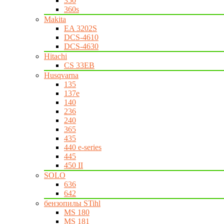
350
360s
Makita
EA 3202S
DCS-4610
DCS-4630
Hitachi
CS 33EB
Husqvarna
135
137e
140
236
240
365
435
440 e-series
445
450 II
SOLO
636
642
бензопилы STihl
MS 180
MS 181