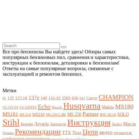
Все про бензопилы Вы найдете здесь! Обзоры самых
популярных бензиновых пил, сравнения и характеристики,
инструкции к бензопилам, деталировки к бензопилам!
Ответы на самые популярные вопросы, связанные с
эксплуатацией и ремонтом бензопил.
Метки
CHAMPION
137e
135
137-16
140
142-16
350S
636
Carver
61
642
Husqvarna
Echo
MS180
Makita
CS-310 ES
CS-350TES
Hitachi
Partner
MS181
MS 250
SOLO
MS230
MS 210
MS 230 C-BE
RSG 38-16
Stihl
Инструкция
Масла
Дружба
Бензин
Запчасти
Ликбез
Рекомендации
Цепи
видео
ТТХ
Урал
глушитель
Отзывы
компактные
карбюратор