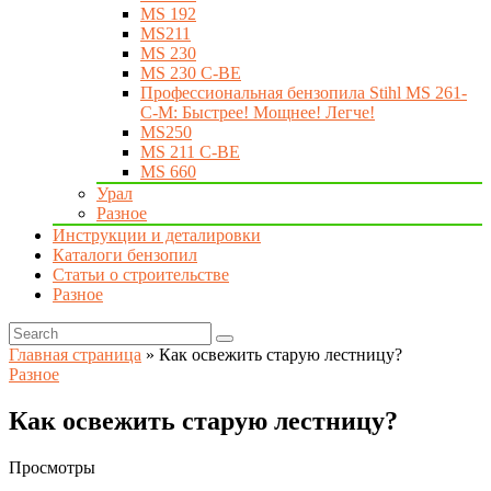
MS 192
MS211
MS 230
MS 230 C-BE
Профессиональная бензопила Stihl MS 261-
C-M: Быстрее! Мощнее! Легче!
MS250
MS 211 C-BE
MS 660
Урал
Разное
Инструкции и деталировки
Каталоги бензопил
Статьи о строительстве
Разное
Главная страница
»
Как освежить старую лестницу?
Разное
Как освежить старую лестницу?
Просмотры