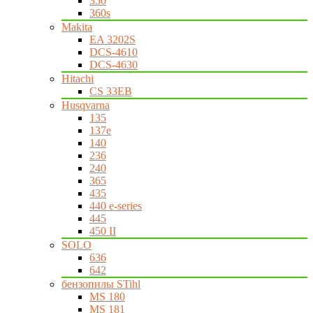
350
360s
Makita
EA 3202S
DCS-4610
DCS-4630
Hitachi
CS 33EB
Husqvarna
135
137e
140
236
240
365
435
440 e-series
445
450 II
SOLO
636
642
бензопилы STihl
MS 180
MS 181