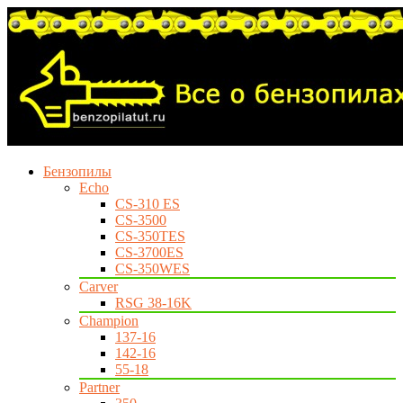
Бензопилы
Echo
CS-310 ES
CS-3500
CS-350TES
CS-3700ES
CS-350WES
Carver
RSG 38-16K
Champion
137-16
142-16
55-18
Partner