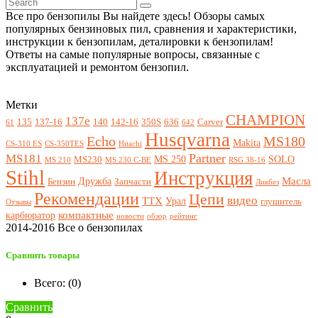
Все про бензопилы Вы найдете здесь! Обзоры самых
популярных бензиновых пил, сравнения и характеристики,
инструкции к бензопилам, деталировки к бензопилам!
Ответы на самые популярные вопросы, связанные с
эксплуатацией и ремонтом бензопил.
Метки
CHAMPION
137e
135
137-16
140
142-16
350S
636
Carver
61
642
Husqvarna
Echo
MS180
Makita
CS-310 ES
CS-350TES
Hitachi
Partner
MS181
MS 250
SOLO
MS230
MS 210
MS 230 C-BE
RSG 38-16
Stihl
Инструкция
Масла
Дружба
Бензин
Запчасти
Ликбез
Рекомендации
Цепи
видео
ТТХ
Урал
глушитель
Отзывы
компактные
карбюратор
новости
обзор
рейтинг
2014-2016 Все о бензопилах
Сравнить товары
Всего: (
0
)
Сравнить