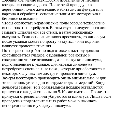
хорошее крепление всех досок и избавление от гвоздей
которые выходят из досок. После этой процедуры к
деревянным полам желательно набить листы фанеры или
картона и обработать основание таким же методом как и
бетонное основание.
Чтобы обработать керамические полы особую технологию
использовать не требуется. В этом случае следует всего лишь
замазать шпаклёвкой все стыки, а затем хорошенько
высушить. Если основание плохо просушить, то линолеум
после укладки может попросту «вздуться» или под ним
начнутся процессы гниения.
По завершению работ по подготовке к настилу должно
сформироваться гладкое, с идеальной ровностью и
совершенно чистое основание, а также куски линолеума,
подготовленные к укладке. Для нарезки линолеума
потребуются специальные ножи, которые приобретаются в
некоторых случаях там же, где и продается линолеум.
Замеры необходимо производить очень внимательно, и для
этого используется один инструмент для измерений. Когда
делаются замеры, то в обязательном порядке оставляются
припуски с каждой стороны по 5-10 сантиметров. Позже эти
припуски отрезаются или убираются за плинтуса. Лишь после
проведения подготовительных работ можно начинать
непосредственно и укладку линолеума.