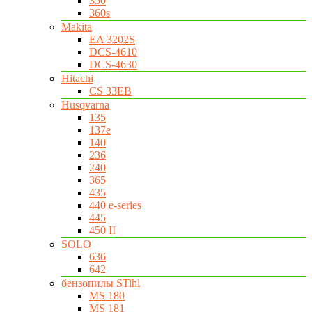
350
360s
Makita
EA 3202S
DCS-4610
DCS-4630
Hitachi
CS 33EB
Husqvarna
135
137e
140
236
240
365
435
440 e-series
445
450 II
SOLO
636
642
бензопилы STihl
MS 180
MS 181