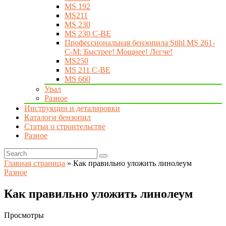
MS 192
MS211
MS 230
MS 230 C-BE
Профессиональная бензопила Stihl MS 261-
C-M: Быстрее! Мощнее! Легче!
MS250
MS 211 C-BE
MS 660
Урал
Разное
Инструкции и деталировки
Каталоги бензопил
Статьи о строительстве
Разное
Главная страница
»
Как правильно уложить линолеум
Разное
Как правильно уложить линолеум
Просмотры