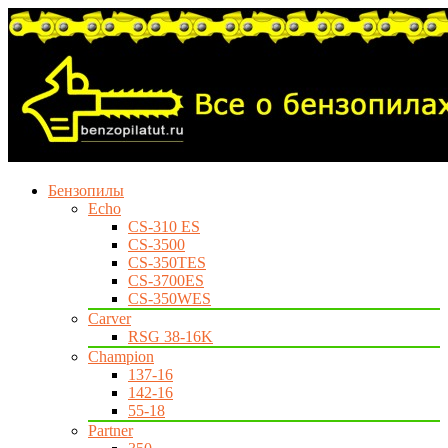
Бензопилы
Echo
CS-310 ES
CS-3500
CS-350TES
CS-3700ES
CS-350WES
Carver
RSG 38-16K
Champion
137-16
142-16
55-18
Partner