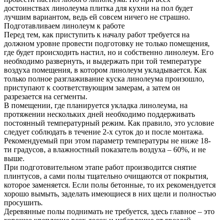
достоинствах линолеума плитка для кухни на пол будет
лучшим вариантом, ведь ей совсем ничего не страшно.
Подготавливаем линолеум к работе
Перед тем, как приступить к началу работ требуется на
должном уровне провести подготовку не только помещения,
где будет происходить настил, но и собственно линолеум. Его
необходимо развернуть, и выдержать при той температуре
воздуха помещения, в котором линолеум укладывается. Как
только полное разглаживание куска линолеума произошло,
приступают к соответствующим замерам, а затем он
разрезается на сегменты.
В помещении, где планируется укладка линолеума, на
протяжении нескольких дней необходимо поддерживать
постоянный температурный режим. Как правило, это условие
следует соблюдать в течение 2-х суток до и после монтажа.
Рекомендуемый при этом параметр температуры не ниже 18-
ти градусов, а влажностный показатель воздуха – 60%, и не
выше.
При подготовительном этапе работ производится снятие
плинтусов, а сами полы тщательно очищаются от покрытия,
которое заменяется. Если полы бетонные, то их рекомендуется
хорошо вымыть, заделать имеющиеся в них щели и полностью
просушить.
Деревянные полы поднимать не требуется, здесь главное – это