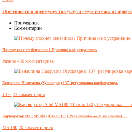
Особенности и преимущества услуги «муж на час» от профе
Популярные
Комментарии
Почему глохнет бензопила? Причины и их устранение.
Разное
480 комментариев
Бензопила Husqvarna (Хускварна) 137 -регулировка карбюратора.
137e
23 комментария
Карбюратор Sthil MS180 (Штиль 180). Регулировка — не, не слышал….
MS 180
20 комментариев