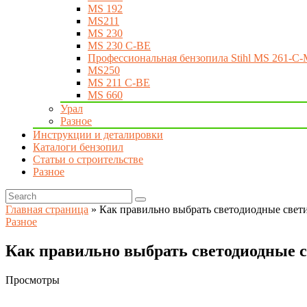
MS 192
MS211
MS 230
MS 230 C-BE
Профессиональная бензопила Stihl MS 261-C-
MS250
MS 211 C-BE
MS 660
Урал
Разное
Инструкции и деталировки
Каталоги бензопил
Статьи о строительстве
Разное
Главная страница
»
Как правильно выбрать светодиодные свет
Разное
Как правильно выбрать светодиодные 
Просмотры