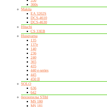
350
360s
Makita
EA 3202S
DCS-4610
DCS-4630
Hitachi
CS 33EB
Husqvarna
135
137e
140
236
240
365
435
440 e-series
445
450 II
SOLO
636
642
бензопилы STihl
MS 180
MS 181