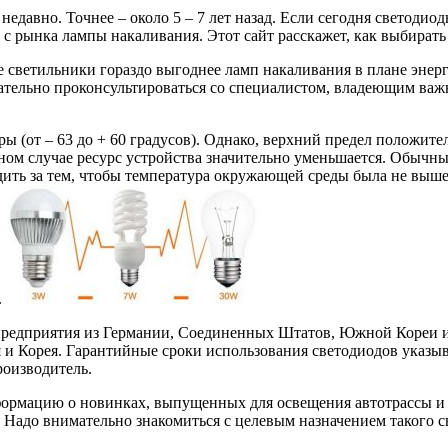
едавно. Точнее – около 5 – 7 лет назад. Если сегодня светоди
 с рынка лампы накаливания. Этот сайт расскажет, как выбират
 светильники гораздо выгоднее ламп накаливания в плане энерго
зательно проконсультироваться со специалистом, владеющим ва
ы (от – 63 до + 60 градусов). Однако, верхний предел положит
ом случае ресурс устройства значительно уменьшается. Обычный 
едить за тем, чтобы температура окружающей среды была не выше
.
предприятия из Германии, Соединенных Штатов, Южной Кореи 
 Корея. Гарантийные сроки использования светодиодов указыв
роизводитель.
ормацию о новинках, выпущенных для освещения автотрассы и 
). Надо внимательно знакомиться с целевым назначением такого с