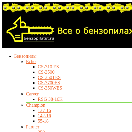
Бензопилы
Echo
CS-310 ES
CS-3500
CS-350TES
CS-3700ES
CS-350WES
Carver
RSG 38-16K
Champion
137-16
142-16
55-18
Partner