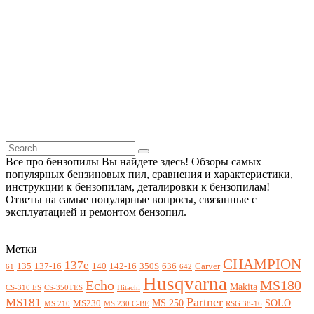
Все про бензопилы Вы найдете здесь! Обзоры самых
популярных бензиновых пил, сравнения и характеристики,
инструкции к бензопилам, деталировки к бензопилам!
Ответы на самые популярные вопросы, связанные с
эксплуатацией и ремонтом бензопил.
Метки
CHAMPION
137e
135
137-16
140
142-16
350S
636
Carver
61
642
Husqvarna
Echo
MS180
Makita
CS-310 ES
CS-350TES
Hitachi
Partner
MS181
MS 250
SOLO
MS230
MS 210
MS 230 C-BE
RSG 38-16