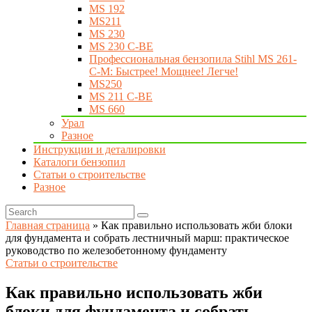
MS 192
MS211
MS 230
MS 230 C-BE
Профессиональная бензопила Stihl MS 261-
C-M: Быстрее! Мощнее! Легче!
MS250
MS 211 C-BE
MS 660
Урал
Разное
Инструкции и деталировки
Каталоги бензопил
Статьи о строительстве
Разное
Главная страница
»
Как правильно использовать жби блоки
для фундамента и собрать лестничный марш: практическое
руководство по железобетонному фундаменту
Статьи о строительстве
Как правильно использовать жби
блоки для фундамента и собрать