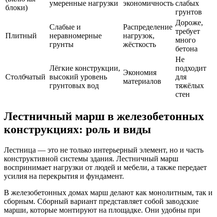
умеренные нагрузки
экономичность
слабых
блоки)
грунтов
Дороже,
Слабые и
Распределение
требует
Плитный
неравномерные
нагрузок,
много
грунты
жёсткость
бетона
Не
Лёгкие конструкции,
подходит
Экономия
Столбчатый
высокий уровень
для
материалов
грунтовых вод
тяжёлых
стен
Лестничный марш в железобетонных
конструкциях: роль и виды
Лестница — это не только интерьерный элемент, но и часть
конструктивной системы здания. Лестничный марш
воспринимает нагрузки от людей и мебели, а также передает
усилия на перекрытия и фундамент.
В железобетонных домах марш делают как монолитным, так и
сборным. Сборный вариант представляет собой заводские
марши, которые монтируют на площадке. Они удобны при