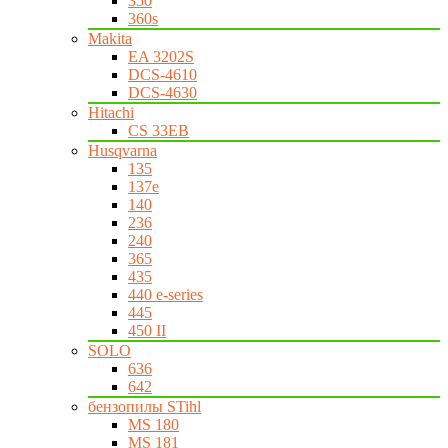
350
360s
Makita
EA 3202S
DCS-4610
DCS-4630
Hitachi
CS 33EB
Husqvarna
135
137e
140
236
240
365
435
440 e-series
445
450 II
SOLO
636
642
бензопилы STihl
MS 180
MS 181