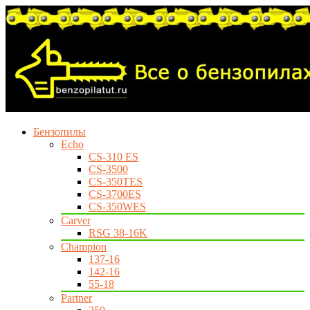
Бензопилы
Echo
CS-310 ES
CS-3500
CS-350TES
CS-3700ES
CS-350WES
Carver
RSG 38-16K
Champion
137-16
142-16
55-18
Partner