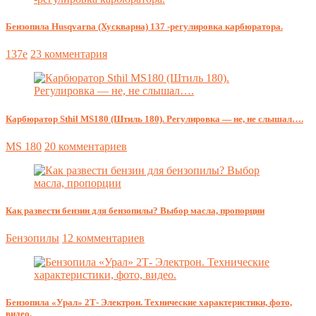
Бензопила Husqvarna (Хускварна) 137 -регулировка карбюратора.
137e
23 комментария
Карбюратор Sthil MS180 (Штиль 180). Регулировка — не, не слышал….
MS 180
20 комментариев
Как развести бензин для бензопилы? Выбор масла, пропорции
Бензопилы
12 комментариев
Бензопила «Урал» 2Т- Электрон. Технические характеристики, фото,
видео.