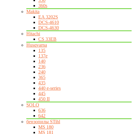
350
360s
Makita
EA 3202S
DCS-4610
DCS-4630
Hitachi
CS 33EB
Husqvarna
135
137e
140
236
240
365
435
440 e-series
445
450 II
SOLO
636
642
бензопилы STihl
MS 180
MS 181