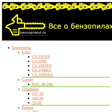
Бензопилы
Echo
CS-310 ES
CS-3500
CS-350TES
CS-3700ES
CS-350WES
Carver
RSG 38-16K
Champion
137-16
142-16
55-18
Partner