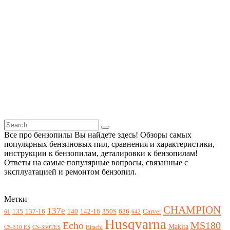
Все про бензопилы Вы найдете здесь! Обзоры самых
популярных бензиновых пил, сравнения и характеристики,
инструкции к бензопилам, деталировки к бензопилам!
Ответы на самые популярные вопросы, связанные с
эксплуатацией и ремонтом бензопил.
Метки
CHAMPION
137e
135
137-16
140
142-16
350S
636
Carver
61
642
Husqvarna
Echo
MS180
Makita
CS-310 ES
CS-350TES
Hitachi