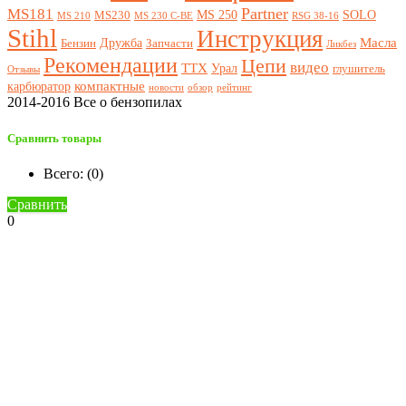
Partner
MS181
MS 250
SOLO
MS230
MS 210
MS 230 C-BE
RSG 38-16
Stihl
Инструкция
Масла
Дружба
Бензин
Запчасти
Ликбез
Рекомендации
Цепи
видео
ТТХ
Урал
глушитель
Отзывы
компактные
карбюратор
новости
обзор
рейтинг
2014-2016 Все о бензопилах
Сравнить товары
Всего: (
0
)
Сравнить
0