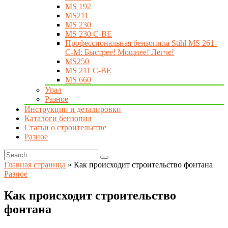
MS 192
MS211
MS 230
MS 230 C-BE
Профессиональная бензопила Stihl MS 261-
C-M: Быстрее! Мощнее! Легче!
MS250
MS 211 C-BE
MS 660
Урал
Разное
Инструкции и деталировки
Каталоги бензопил
Статьи о строительстве
Разное
Главная страница
»
Как происходит строительство фонтана
Разное
Как происходит строительство
фонтана