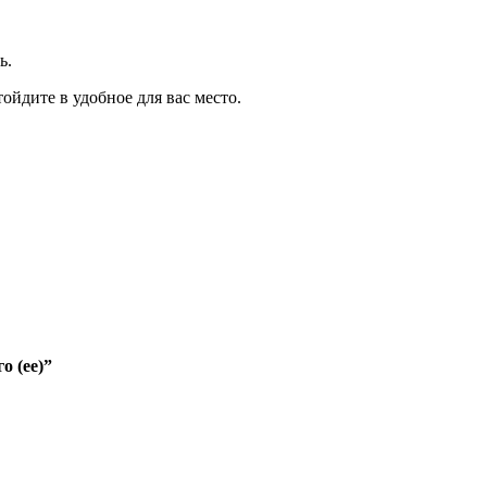
ь.
йдите в удобное для вас место.
о (ее)”