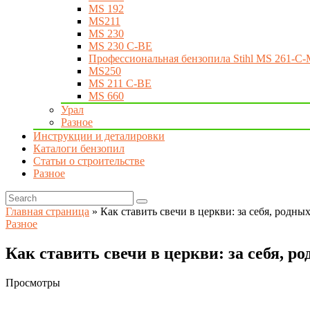
MS 192
MS211
MS 230
MS 230 C-BE
Профессиональная бензопила Stihl MS 261-C-
MS250
MS 211 C-BE
MS 660
Урал
Разное
Инструкции и деталировки
Каталоги бензопил
Статьи о строительстве
Разное
Главная страница
»
Как ставить свечи в церкви: за себя, родн
Разное
Как ставить свечи в церкви: за себя, р
Просмотры