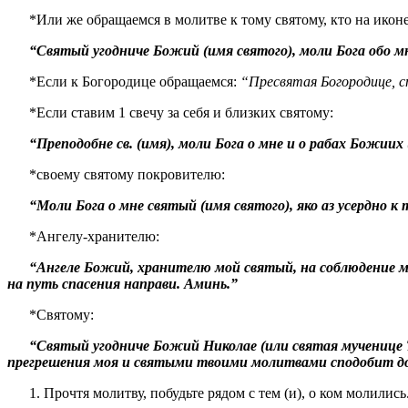
*Или же обращаемся в молитве к тому святому, кто на иконе
“Святый угодниче Божий (имя святого), моли Бога обо мне
*Если к Богородице обращаемся:
“Пресвятая Богородице, с
*Если ставим 1 свечу за себя и близких святому:
“Преподобне св. (имя), моли Бога о мне и о рабах Божиих
*своему святому покровителю:
“Моли Бога о мне святый (имя святого), яко аз усердно 
*Ангелу-хранителю:
“Ангеле Божий, хранителю мой святый, на соблюдение мне
на путь спасения направи. Аминь.”
*Святому:
“Святый угодниче Божий Николае (или святая мученице Та
прегрешения моя и святыми твоими молитвами сподобит до
1. Прочтя молитву, побудьте рядом с тем (и), о ком молилис