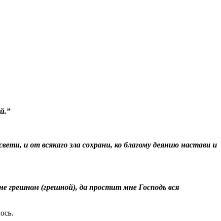
й.”
ети, и от всякаго зла сохрани, ко благому деянию настави и
не грешном (грешной), да простит мне Господь вся
ось.