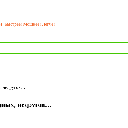
M: Быстрее! Мощнее! Легче!
ых, недругов…
одных, недругов…