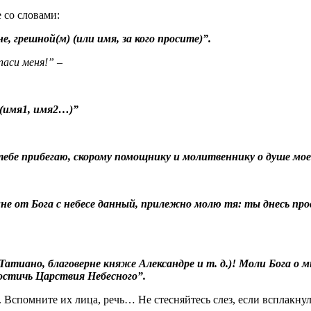
 со словами:
, грешной(м) (или имя, за кого просите)”.
паси меня!”
–
 (имя1, имя2…)”
к тебе прибегаю, скорому помощнику и молитвеннику о душе мое
 от Бога с небесе данный, прилежно молю тя: ты днесь просв
тиано, благоверне княже Александре и т. д.)! Моли Бога о м
стичь Царствия Небесного”.
ь. Вспомните их лица, речь… Не стесняйтесь слез, если всплакнул