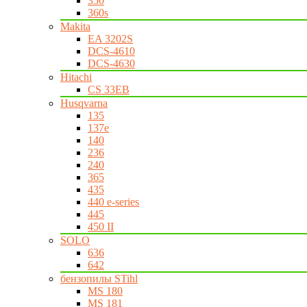
350
360s
Makita
EA 3202S
DCS-4610
DCS-4630
Hitachi
CS 33EB
Husqvarna
135
137e
140
236
240
365
435
440 e-series
445
450 II
SOLO
636
642
бензопилы STihl
MS 180
MS 181