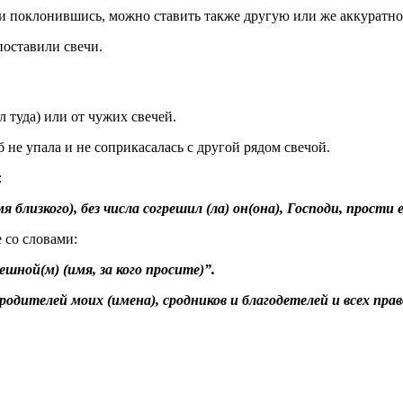
и поклонившись, можно ставить также другую или же аккуратно 
 поставили свечи.
л туда) или от чужих свечей.
 б не упала и не соприкасалась с другой рядом свечой.
:
близкого), без числа согрешил (ла) он(она), Господи, прости ег
 со словами:
шной(м) (имя, за кого просите)”.
 родителей моих (имена), сродников и благодетелей и всех пр