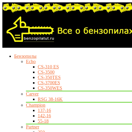
Бензопилы
Echo
CS-310 ES
CS-3500
CS-350TES
CS-3700ES
CS-350WES
Carver
RSG 38-16K
Champion
137-16
142-16
55-18
Partner