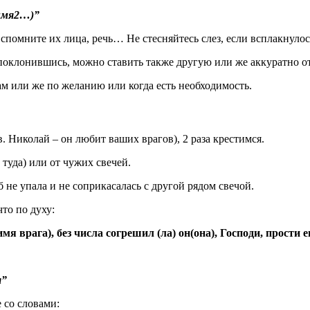
 имя2…)”
Вспомните их лица, речь… Не стесняйтесь слез, если всплакнулос
поклонившись, можно ставить также другую или же аккуратно ото
рам или же по желанию или когда есть необходимость.
св. Николай – он любит ваших врагов), 2 раза крестимся.
 туда) или от чужих свечей.
 б не упала и не соприкасалась с другой рядом свечой.
что по духу:
 врага), без числа согрешил (ла) он(она), Господи, прости ег
я”
 со словами: