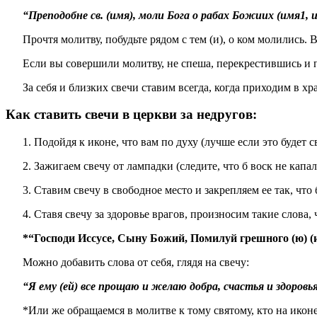
“Преподобне св. (имя), моли Бога о рабах Божиих (имя1,
Прочтя молитву, побудьте рядом с тем (и), о ком молились. 
Если вы совершили молитву, не спеша, перекрестившись и 
За себя и близких свечи ставим всегда, когда приходим в х
Как ставить свечи в церкви за недругов:
1. Подойдя к иконе, что вам по духу (лучше если это будет 
2. Зажигаем свечу от лампадки (следите, что б воск не капал
3. Ставим свечу в свободное место и закрепляем ее так, что
4. Ставя свечу за здоровье врагов, произносим такие слова, 
*“Господи Иссусе, Сыну Божий, Помилуй грешного (ю) (имя
Можно добавить слова от себя, глядя на свечу:
“Я ему (ей) все прощаю и желаю добра, счастья и здоровь
*Или же обращаемся в молитве к тому святому, кто на иконе