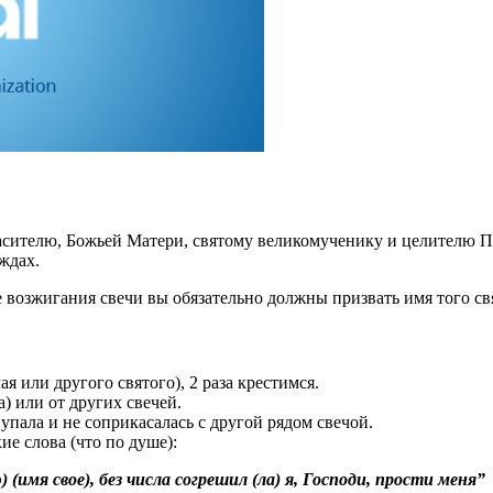
пасителю, Божьей Матери, святому великомученику и целителю П
ждах.
е возжигания свечи вы обязательно должны призвать имя того св
ая или другого святого), 2 раза крестимся.
а) или от других свечей.
 упала и не соприкасалась с другой рядом свечой.
кие слова (что по душе):
(имя свое), без числа согрешил (ла) я, Господи, прости меня”