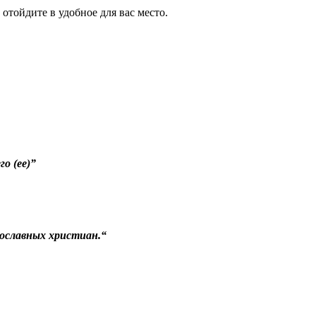
отойдите в удобное для вас место.
о (ее)”
авославных христиан.“