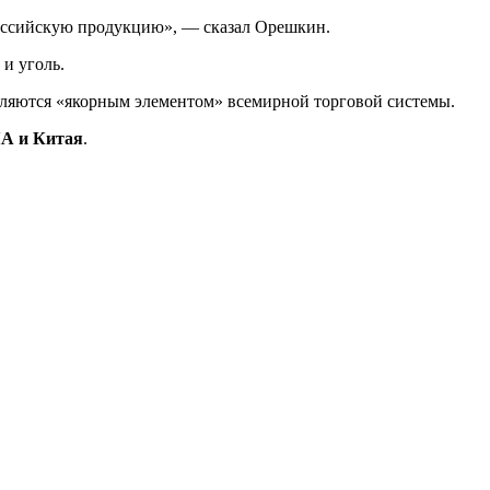
 российскую продукцию», — сказал Орешкин.
 и уголь.
ляются «якорным элементом» всемирной торговой системы.
ША и Китая
.