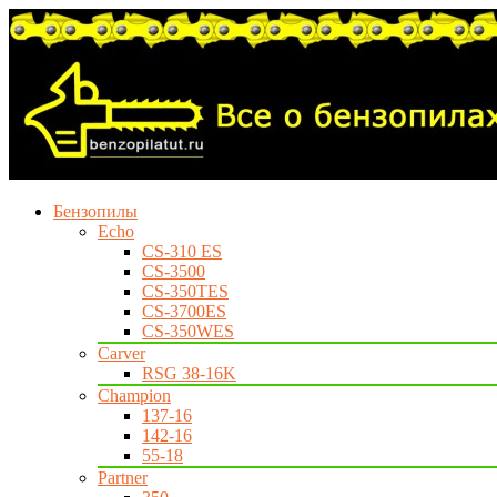
Бензопилы
Echo
CS-310 ES
CS-3500
CS-350TES
CS-3700ES
CS-350WES
Carver
RSG 38-16K
Champion
137-16
142-16
55-18
Partner