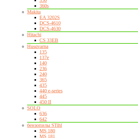
350
360s
Makita
EA 3202S
DCS-4610
DCS-4630
Hitachi
CS 33EB
Husqvarna
135
137e
140
236
240
365
435
440 e-series
445
450 II
SOLO
636
642
бензопилы STihl
MS 180
MS 181