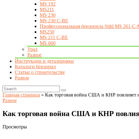
MS 192
MS211
MS 230
MS 230 C-BE
Профессиональная бензопила Stihl MS 261-C-
MS250
MS 211 C-BE
MS 660
Урал
Разное
Инструкции и деталировки
Каталоги бензопил
Статьи о строительстве
Разное
Главная страница
»
Как торговая война США и КНР повлияет 
Разное
Как торговая война США и КНР повлия
Просмотры