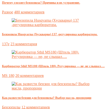
Почему глохнет бензопила? Причины и их устранение.
Разное
480 комментариев
Бензопила Husqvarna (Хускварна) 137 -регулировка карбюратора.
137e
23 комментария
Карбюратор Sthil MS180 (Штиль 180). Регулировка — не, не слышал….
MS 180
20 комментариев
Как развести бензин для бензопилы? Выбор масла, пропорции
Бензопилы
12 комментариев