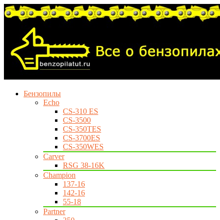
Бензопилы
Echo
CS-310 ES
CS-3500
CS-350TES
CS-3700ES
CS-350WES
Carver
RSG 38-16K
Champion
137-16
142-16
55-18
Partner