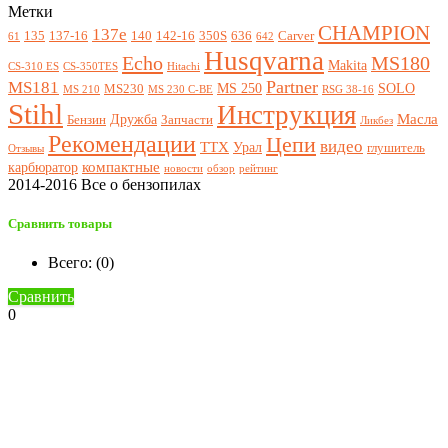
Метки
CHAMPION
137e
135
137-16
140
142-16
350S
636
Carver
61
642
Husqvarna
Echo
MS180
Makita
CS-310 ES
CS-350TES
Hitachi
Partner
MS181
MS 250
SOLO
MS230
MS 210
MS 230 C-BE
RSG 38-16
Stihl
Инструкция
Масла
Дружба
Бензин
Запчасти
Ликбез
Рекомендации
Цепи
видео
ТТХ
Урал
глушитель
Отзывы
компактные
карбюратор
новости
обзор
рейтинг
2014-2016 Все о бензопилах
Сравнить товары
Всего: (
0
)
Сравнить
0