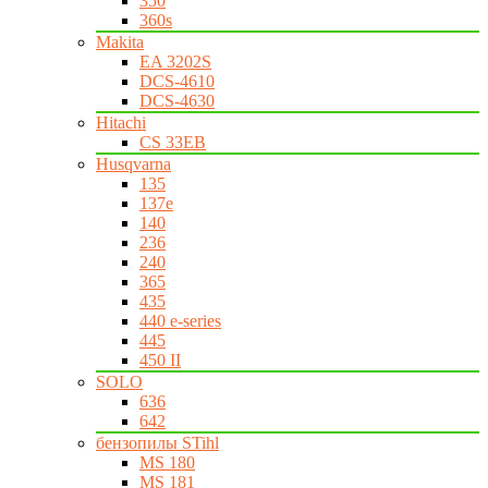
350
360s
Makita
EA 3202S
DCS-4610
DCS-4630
Hitachi
CS 33EB
Husqvarna
135
137e
140
236
240
365
435
440 e-series
445
450 II
SOLO
636
642
бензопилы STihl
MS 180
MS 181