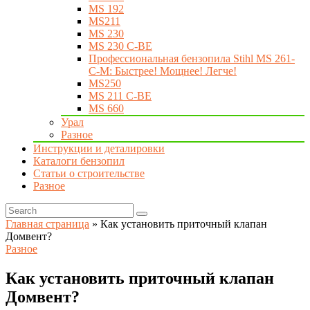
MS 192
MS211
MS 230
MS 230 C-BE
Профессиональная бензопила Stihl MS 261-
C-M: Быстрее! Мощнее! Легче!
MS250
MS 211 C-BE
MS 660
Урал
Разное
Инструкции и деталировки
Каталоги бензопил
Статьи о строительстве
Разное
Главная страница
»
Как установить приточный клапан
Домвент?
Разное
Как установить приточный клапан
Домвент?