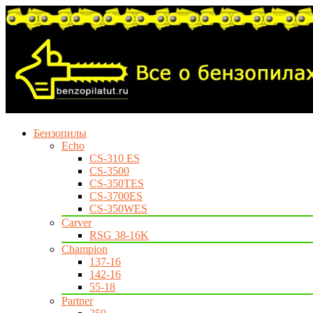
Бензопилы
Echo
CS-310 ES
CS-3500
CS-350TES
CS-3700ES
CS-350WES
Carver
RSG 38-16K
Champion
137-16
142-16
55-18
Partner