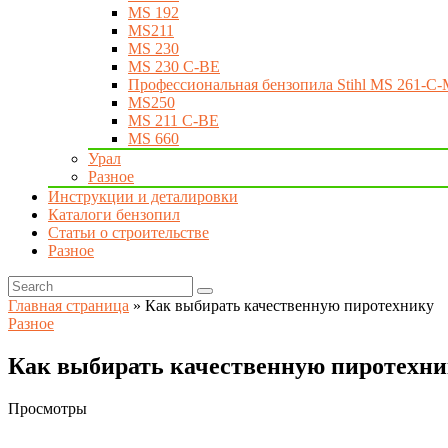
MS 192
MS211
MS 230
MS 230 C-BE
Профессиональная бензопила Stihl MS 261-C-
MS250
MS 211 C-BE
MS 660
Урал
Разное
Инструкции и деталировки
Каталоги бензопил
Статьи о строительстве
Разное
Главная страница
»
Как выбирать качественную пиротехнику
Разное
Как выбирать качественную пиротехни
Просмотры