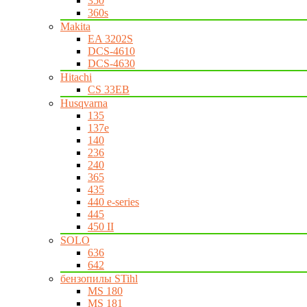
350
360s
Makita
EA 3202S
DCS-4610
DCS-4630
Hitachi
CS 33EB
Husqvarna
135
137e
140
236
240
365
435
440 e-series
445
450 II
SOLO
636
642
бензопилы STihl
MS 180
MS 181