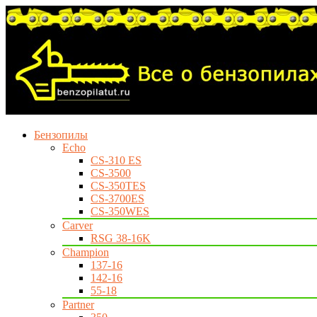
Бензопилы
Echo
CS-310 ES
CS-3500
CS-350TES
CS-3700ES
CS-350WES
Carver
RSG 38-16K
Champion
137-16
142-16
55-18
Partner