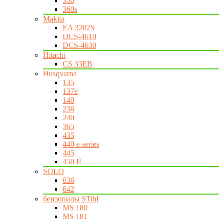
350
360s
Makita
EA 3202S
DCS-4610
DCS-4630
Hitachi
CS 33EB
Husqvarna
135
137e
140
236
240
365
435
440 e-series
445
450 II
SOLO
636
642
бензопилы STihl
MS 180
MS 181