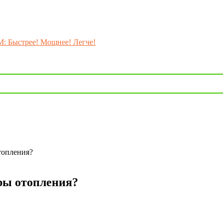
M: Быстрее! Мощнее! Легче!
топления?
ры отопления?