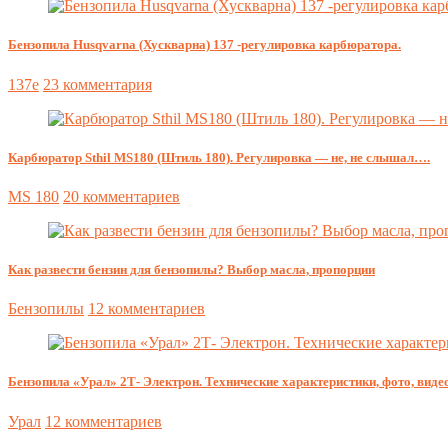
Бензопила Husqvarna (Хускварна) 137 -регулировка карбюратора.
137e
23 комментария
Карбюратор Sthil MS180 (Штиль 180). Регулировка — не, не слышал….
MS 180
20 комментариев
Как развести бензин для бензопилы? Выбор масла, пропорции
Бензопилы
12 комментариев
Бензопила «Урал» 2Т- Электрон. Технические характеристики, фото, видео
Урал
12 комментариев