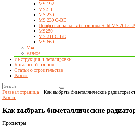
MS 192
MS211
MS 230
MS 230 C-BE
Профессиональная бензопила Stihl MS 261-C-
MS250
MS 211 C-BE
MS 660
Урал
Разное
Инструкции и деталировки
Каталоги бензопил
Статьи о строительстве
Разное
Главная страница
»
Как выбрать биметаллические радиаторы о
Разное
Как выбрать биметаллические радиато
Просмотры