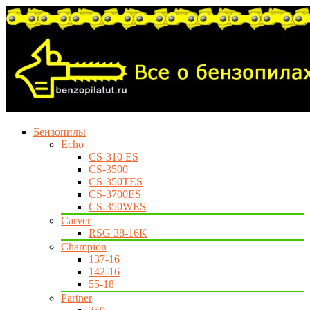
Бензопилы
Echo
CS-310 ES
CS-3500
CS-350TES
CS-3700ES
CS-350WES
Carver
RSG 38-16K
Champion
137-16
142-16
55-18
Partner