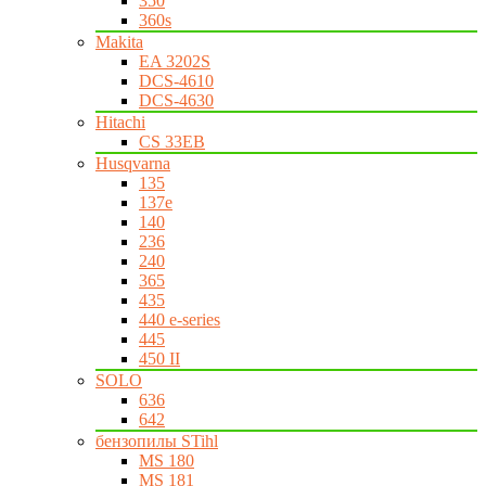
350
360s
Makita
EA 3202S
DCS-4610
DCS-4630
Hitachi
CS 33EB
Husqvarna
135
137e
140
236
240
365
435
440 e-series
445
450 II
SOLO
636
642
бензопилы STihl
MS 180
MS 181