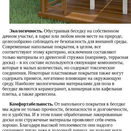
Экологичность.
Обустраивая беседку на собственном
дачном участке, в парке или любом ином месте на природе,
целесообразно соблюдать ее безопасность для внешней среды.
Современные напольные покрытия, в целом, все
соответствуют этому критерию, исключения составляют
только материалы из древесной стружки (например, террасная
доска) – в их составе используются связующие компоненты,
которые в малых количествах, но содержат токсические
соединения. Некоторые пластиковые покрытия также могут
содержать примеси, негативно влияющие на окружающую
среду. Наиболее экологичными материалами для пола в
беседке являются керамогранит, клинкерная или кафельная
плитка, а также древесина.
Комфортабельность.
От напольного покрытия в беседке
мы ждем не только прочности, безопасности и долговечности,
но и удобства. И в этом плане обработанные лакированные
доски или стружечные материалы проявляют себя очень
хорошо. Благодаря высокой теплоемкости они надолго
сохраняют тепло даже в холодный период, не холодят ноги.