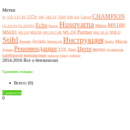
Метки
CHAMPION
137e
135
137-16
140
142-16
350S
636
Carver
61
642
Husqvarna
Echo
MS180
Makita
CS-310 ES
CS-350TES
Hitachi
Partner
MS181
MS 250
SOLO
MS230
MS 210
MS 230 C-BE
RSG 38-16
Stihl
Инструкция
Масла
Дружба
Бензин
Запчасти
Ликбез
Рекомендации
Цепи
видео
ТТХ
Урал
глушитель
Отзывы
компактные
карбюратор
новости
обзор
рейтинг
2014-2016 Все о бензопилах
Сравнить товары
Всего: (
0
)
Сравнить
0