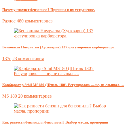
Почему глохнет бензопила? Причины и их устранение.
Разное
480 комментариев
Бензопила Husqvarna (Хускварна) 137 -регулировка карбюратора.
137e
23 комментария
Карбюратор Sthil MS180 (Штиль 180). Регулировка — не, не слышал….
MS 180
20 комментариев
Как развести бензин для бензопилы? Выбор масла, пропорции