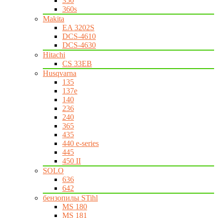
350
360s
Makita
EA 3202S
DCS-4610
DCS-4630
Hitachi
CS 33EB
Husqvarna
135
137e
140
236
240
365
435
440 e-series
445
450 II
SOLO
636
642
бензопилы STihl
MS 180
MS 181