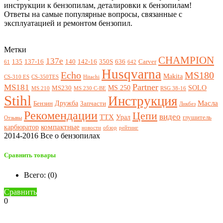
инструкции к бензопилам, деталировки к бензопилам!
Ответы на самые популярные вопросы, связанные с
эксплуатацией и ремонтом бензопил.
Метки
CHAMPION
137e
135
137-16
140
142-16
350S
636
Carver
61
642
Husqvarna
Echo
MS180
Makita
CS-310 ES
CS-350TES
Hitachi
Partner
MS181
MS 250
SOLO
MS230
MS 210
MS 230 C-BE
RSG 38-16
Stihl
Инструкция
Масла
Дружба
Бензин
Запчасти
Ликбез
Рекомендации
Цепи
видео
ТТХ
Урал
глушитель
Отзывы
компактные
карбюратор
новости
обзор
рейтинг
2014-2016 Все о бензопилах
Сравнить товары
Всего: (
0
)
Сравнить
0