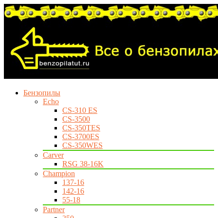
Бензопилы
Echo
CS-310 ES
CS-3500
CS-350TES
CS-3700ES
CS-350WES
Carver
RSG 38-16K
Champion
137-16
142-16
55-18
Partner