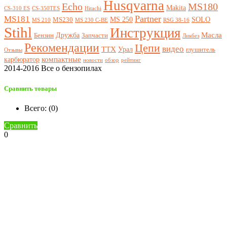
Husqvarna
Echo
MS180
Makita
CS-310 ES
CS-350TES
Hitachi
Partner
MS181
MS 250
SOLO
MS230
MS 210
MS 230 C-BE
RSG 38-16
Stihl
Инструкция
Масла
Дружба
Бензин
Запчасти
Ликбез
Рекомендации
Цепи
видео
ТТХ
Урал
глушитель
Отзывы
компактные
карбюратор
новости
обзор
рейтинг
2014-2016 Все о бензопилах
Сравнить товары
Всего: (
0
)
Сравнить
0