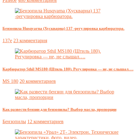
Разное
480 комментариев
Бензопила Husqvarna (Хускварна) 137 -регулировка карбюратора.
137e
23 комментария
Карбюратор Sthil MS180 (Штиль 180). Регулировка — не, не слышал….
MS 180
20 комментариев
Как развести бензин для бензопилы? Выбор масла, пропорции
Бензопилы
12 комментариев