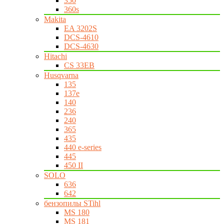
350
360s
Makita
EA 3202S
DCS-4610
DCS-4630
Hitachi
CS 33EB
Husqvarna
135
137e
140
236
240
365
435
440 e-series
445
450 II
SOLO
636
642
бензопилы STihl
MS 180
MS 181