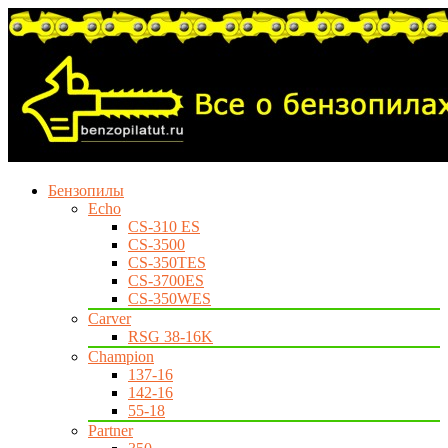
Бензопилы
Echo
CS-310 ES
CS-3500
CS-350TES
CS-3700ES
CS-350WES
Carver
RSG 38-16K
Champion
137-16
142-16
55-18
Partner