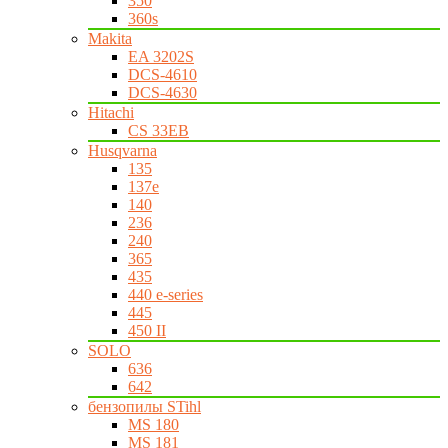
350
360s
Makita
EA 3202S
DCS-4610
DCS-4630
Hitachi
CS 33EB
Husqvarna
135
137e
140
236
240
365
435
440 e-series
445
450 II
SOLO
636
642
бензопилы STihl
MS 180
MS 181