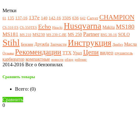
Метки
CHAMPION
137e
135
137-16
140
142-16
350S
636
Carver
61
642
Husqvarna
Echo
MS180
Makita
CS-310 ES
CS-350TES
Hitachi
Partner
MS181
MS 250
SOLO
MS230
MS 210
MS 230 C-BE
RSG 38-16
Stihl
Инструкция
Масла
Дружба
Бензин
Запчасти
Ликбез
Рекомендации
Цепи
видео
ТТХ
Урал
глушитель
Отзывы
компактные
карбюратор
новости
обзор
рейтинг
2014-2016 Все о бензопилах
Сравнить товары
Всего: (
0
)
Сравнить
0