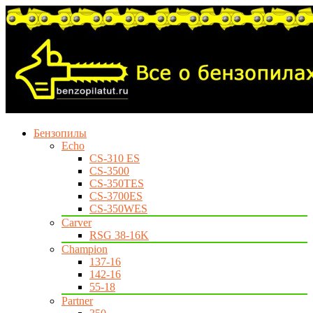
Бензопилы
Echo
CS-310 ES
CS-3500
CS-350TES
CS-3700ES
CS-350WES
Carver
RSG 38-16K
Champion
137-16
142-16
55-18
Partner