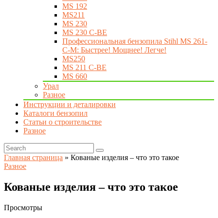
MS 192
MS211
MS 230
MS 230 C-BE
Профессиональная бензопила Stihl MS 261-
C-M: Быстрее! Мощнее! Легче!
MS250
MS 211 C-BE
MS 660
Урал
Разное
Инструкции и деталировки
Каталоги бензопил
Статьи о строительстве
Разное
Главная страница
»
Кованые изделия – что это такое
Разное
Кованые изделия – что это такое
Просмотры