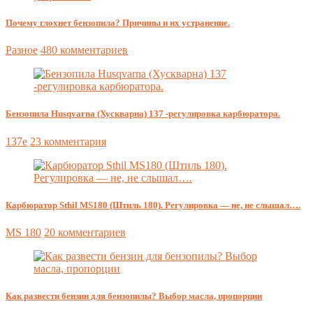
Почему глохнет бензопила? Причины и их устранение.
Разное
480 комментариев
Бензопила Husqvarna (Хускварна) 137 -регулировка карбюратора.
137e
23 комментария
Карбюратор Sthil MS180 (Штиль 180). Регулировка — не, не слышал….
MS 180
20 комментариев
Как развести бензин для бензопилы? Выбор масла, пропорции