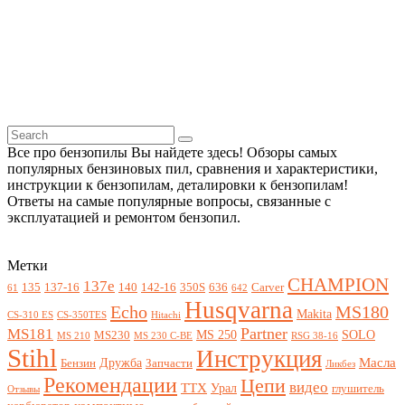
Все про бензопилы Вы найдете здесь! Обзоры самых
популярных бензиновых пил, сравнения и характеристики,
инструкции к бензопилам, деталировки к бензопилам!
Ответы на самые популярные вопросы, связанные с
эксплуатацией и ремонтом бензопил.
Метки
CHAMPION
137e
135
137-16
140
142-16
350S
636
Carver
61
642
Husqvarna
Echo
MS180
Makita
CS-310 ES
CS-350TES
Hitachi
Partner
MS181
MS 250
SOLO
MS230
MS 210
MS 230 C-BE
RSG 38-16
Stihl
Инструкция
Масла
Дружба
Бензин
Запчасти
Ликбез
Рекомендации
Цепи
видео
ТТХ
Урал
глушитель
Отзывы