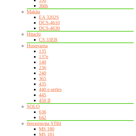
350
360s
Makita
EA 3202S
DCS-4610
DCS-4630
Hitachi
CS 33EB
Husqvarna
135
137e
140
236
240
365
435
440 e-series
445
450 II
SOLO
636
642
бензопилы STihl
MS 180
MS 181