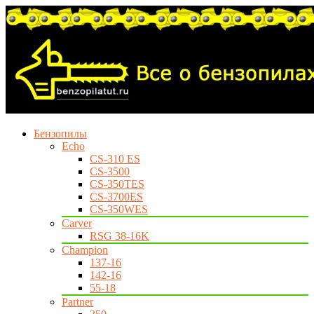
Бензопилы
Echo
CS-310 ES
CS-3500
CS-350TES
CS-3700ES
CS-350WES
Carver
RSG 38-16K
Champion
137-16
142-16
55-18
Partner